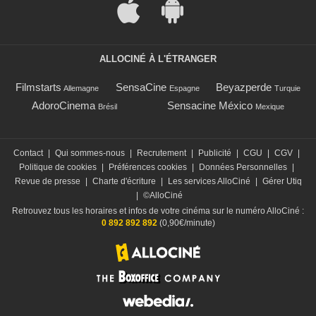
ALLOCINÉ À L'ÉTRANGER
Filmstarts
SensaCine
Beyazperde
Allemagne
Espagne
Turquie
AdoroCinema
Sensacine México
Brésil
Mexique
Contact
|
Qui sommes-nous
|
Recrutement
|
Publicité
|
CGU
|
CGV
|
Politique de cookies
|
Préférences cookies
|
Données Personnelles
|
Revue de presse
|
Charte d'écriture
|
Les services AlloCiné
|
Gérer Utiq
|
©AlloCiné
Retrouvez tous les horaires et infos de votre cinéma sur le numéro AlloCiné :
0 892 892 892
(0,90€/minute)