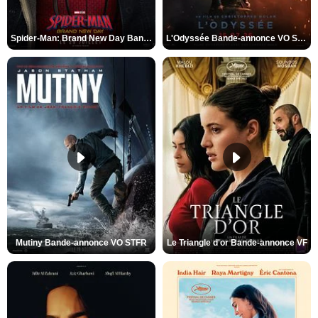
Spider-Man: Brand New Day Bande-annonce VO STFR
L'Odyssée Bande-annonce VO STFR
Mutiny Bande-annonce VO STFR
Le Triangle d'or Bande-annonce VF