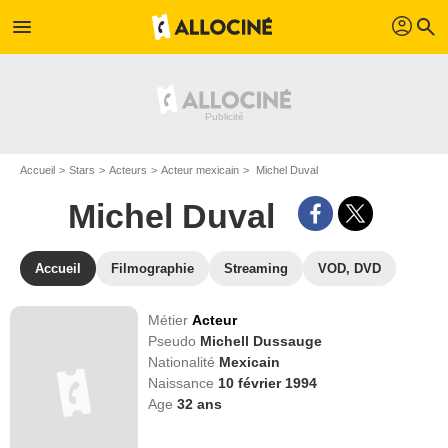
profil
menu
search
Accueil
Stars
Acteurs
Acteur mexicain
Michel Duval
Michel Duval
Accueil
Filmographie
Streaming
VOD, DVD
Métier
Acteur
Pseudo
Michell Dussauge
Nationalité
Mexicain
Naissance
10 février 1994
Age
32
ans