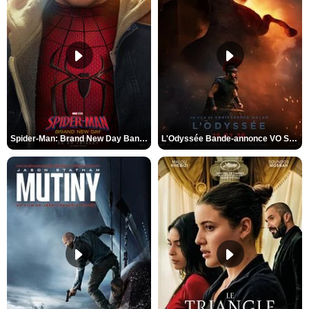
Spider-Man: Brand New Day Bande-annonce VO STFR
L'Odyssée Bande-annonce VO STFR