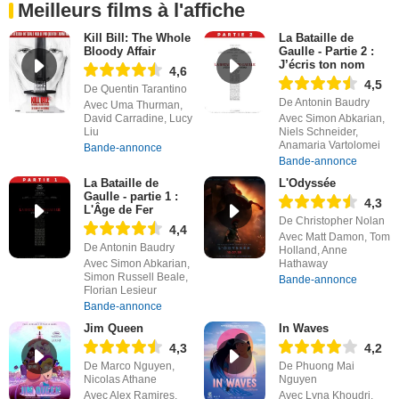
Meilleurs films à l'affiche
Kill Bill: The Whole
La Bataille de
Bloody Affair
Gaulle - Partie 2 :
J’écris ton nom
4,6
4,5
De Quentin Tarantino
De Antonin Baudry
Avec Uma Thurman,
David Carradine, Lucy
Avec Simon Abkarian,
Liu
Niels Schneider,
Anamaria Vartolomei
Bande-annonce
Bande-annonce
La Bataille de
L'Odyssée
Gaulle - partie 1 :
4,3
L'Âge de Fer
De Christopher Nolan
4,4
Avec Matt Damon, Tom
De Antonin Baudry
Holland, Anne
Avec Simon Abkarian,
Hathaway
Simon Russell Beale,
Bande-annonce
Florian Lesieur
Bande-annonce
Jim Queen
In Waves
4,3
4,2
De Marco Nguyen,
De Phuong Mai
Nicolas Athane
Nguyen
Avec Alex Ramires,
Avec Lyna Khoudri,