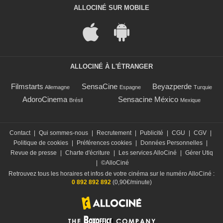
ALLOCINÉ SUR MOBILE
ALLOCINÉ À L'ÉTRANGER
Filmstarts
SensaCine
Beyazperde
Allemagne
Espagne
Turquie
AdoroCinema
Sensacine México
Brésil
Mexique
Contact
|
Qui sommes-nous
|
Recrutement
|
Publicité
|
CGU
|
CGV
|
Politique de cookies
|
Préférences cookies
|
Données Personnelles
|
Revue de presse
|
Charte d'écriture
|
Les services AlloCiné
|
Gérer Utiq
|
©AlloCiné
Retrouvez tous les horaires et infos de votre cinéma sur le numéro AlloCiné :
0 892 892 892
(0,90€/minute)