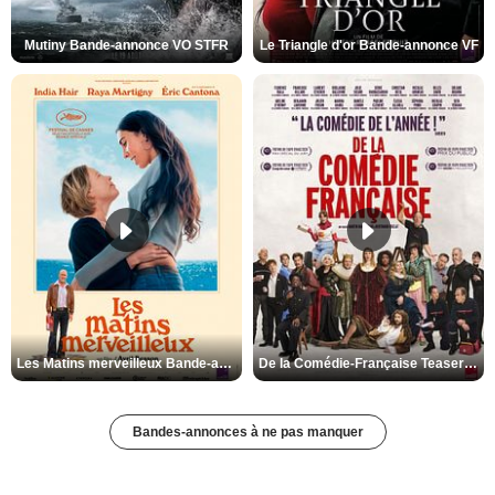
Mutiny Bande-annonce VO STFR
Le Triangle d'or Bande-annonce VF
Les Matins merveilleux Bande-annonce VF
De la Comédie-Française Teaser VF
Bandes-annonces à ne pas manquer