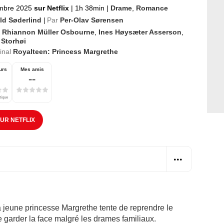
mbre 2025
sur Netflix
|
1h 38min
|
Drame
,
Romance
ild Søderlind
Par
Per-Olav Sørensen
|
li Rhiannon Müller Osbourne
,
Ines Høysæter Asserson
,
 Storhøi
ginal
Royalteen: Princess Margrethe
urs
Mes amis
--
tique
SUR NETFLIX
a jeune princesse Margrethe tente de reprendre le
de garder la face malgré les drames familiaux.