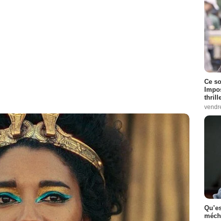
Ce so
Impos
thrill
vendr
Qu’es
méch