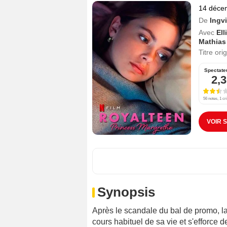
14 déce
De
Ingv
Avec
El
Mathias
Titre ori
Spectate
2,3
56 notes, 1 cri
VOIR 
Synopsis
Après le scandale du bal de promo, l
cours habituel de sa vie et s'efforce 