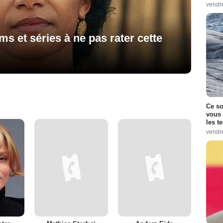
vendr
lms et séries à ne pas rater cette
Ce so
vous 
les t
vendr