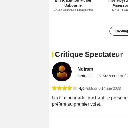
Elli Rhiannon Müller
Ines Høysæ
Osbourne
Asserso
Rôle : Princess Margrethe
Rôle : Le
Casting
Critique Spectateur
Noiram
2 critiques
Suivre son activité
4,0
Publiée le 14 juin 2023
Un film pour ado touchant, le personn
préféré au premier volet.