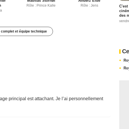
ter
Mathias Storhøi
Anderz Eide
n
Rôle : Prince Kalle
Rôle : Jens
C'est
na
ciném
des m
vendr
 complet et équipe technique
Ce
Ro
Ro
age principal est attachant. Je l’ai personnellement