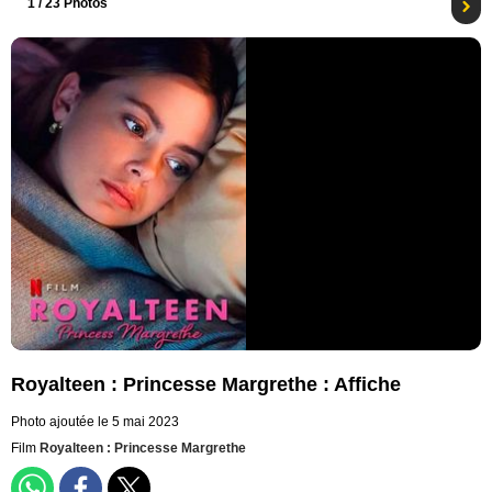
1
/ 23 Photos
Royalteen : Princesse Margrethe : Affiche
Photo ajoutée le 5 mai 2023
Film
Royalteen : Princesse Margrethe