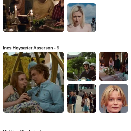
Ines Høysæter Asserson
- 5