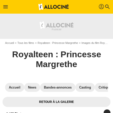
profil
menu
search
Accueil
Tous les films
Royalteen : Princesse Margrethe
Images du film Royalteen : Princesse Margrethe
Royalteen : Princesse
Margrethe
Accueil
News
Bandes-annonces
Casting
Critiques
RETOUR À LA GALERIE