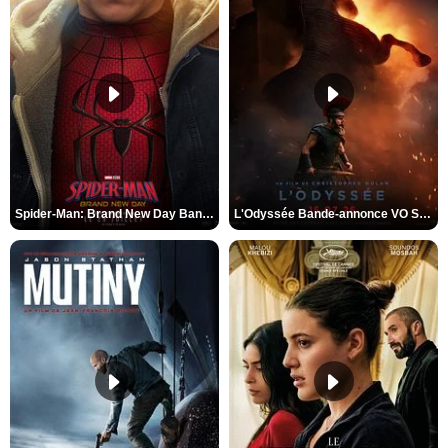
Spider-Man: Brand New Day Bande-annonce VO STFR
L'Odyssée Bande-annonce VO STFR