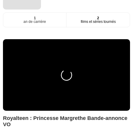
1
2
an de carrière
films et séries tournés
Royalteen : Princesse Margrethe Bande-annonce
VO