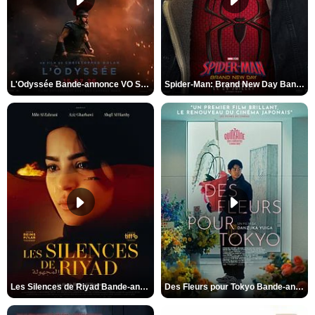
L'Odyssée Bande-annonce VO STFR
Spider-Man: Brand New Day Bande-annonce VO STFR
Les Silences de Riyad Bande-annonce VO STFR
Des Fleurs pour Tokyo Bande-annonce VO STFR