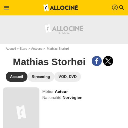
profil
menu
search
Accueil
Stars
Acteurs
Mathias Storhøi
Mathias Storhøi
Accueil
Streaming
VOD, DVD
Métier
Acteur
Nationalité
Norvégien