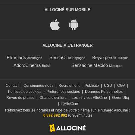
ALLOCINÉ SUR MOBILE
ALLOCINÉ À L'ÉTRANGER
Filmstarts
SensaCine
Beyazperde
Allemagne
Espagne
Turquie
AdoroCinema
Sensacine México
Brésil
Mexique
Contact
|
Qui sommes-nous
|
Recrutement
|
Publicité
|
CGU
|
CGV
|
Politique de cookies
|
Préférences cookies
|
Données Personnelles
|
Revue de presse
|
Charte d'écriture
|
Les services AlloCiné
|
Gérer Utiq
|
©AlloCiné
Retrouvez tous les horaires et infos de votre cinéma sur le numéro AlloCiné :
0 892 892 892
(0,90€/minute)