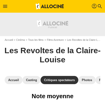
profil
menu
search
Accueil
Cinéma
Tous les films
Films Aventure
Les Revoltes de la Claire-Louise
Les Revoltes de la Claire-
Louise
Accueil
Casting
Critiques spectateurs
Photos
Film
Note moyenne