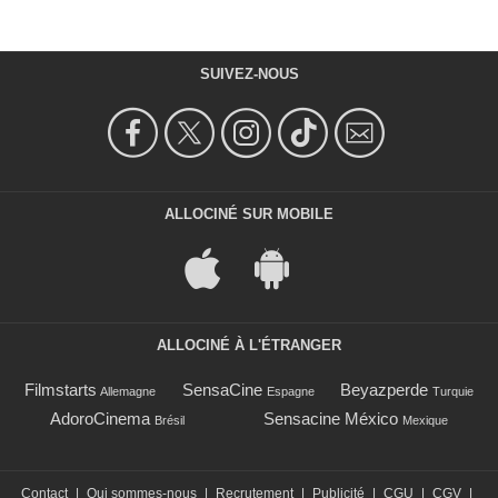
SUIVEZ-NOUS
ALLOCINÉ SUR MOBILE
ALLOCINÉ À L'ÉTRANGER
Filmstarts
SensaCine
Beyazperde
Allemagne
Espagne
Turquie
AdoroCinema
Sensacine México
Brésil
Mexique
Contact
|
Qui sommes-nous
|
Recrutement
|
Publicité
|
CGU
|
CGV
|