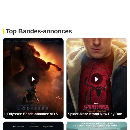
Top Bandes-annonces
L'Odyssée Bande-annonce VO STFR
Spider-Man: Brand New Day Bande-annonce VO STFR