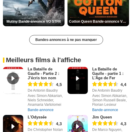
Mutiny Bande-annonce VO STFR
Cotton Queen Bande-annonce VO STFR
Bandes-annonces à ne pas manquer
Meilleurs films à l'affiche
La Bataille de
La Bataille de
Gaulle - Partie 2 :
Gaulle - partie 1 :
J’écris ton nom
L'Âge de Fer
4,5
4,4
De Antonin Baudry
De Antonin Baudry
Avec Simon Abkarian,
Avec Simon Abkarian,
Niels Schneider,
Simon Russell Beale,
Anamaria Vartolomei
Florian Lesieur
Bande-annonce
Bande-annonce
L'Odyssée
Jim Queen
4,3
4,3
De Christopher Nolan
De Marco Nguyen,