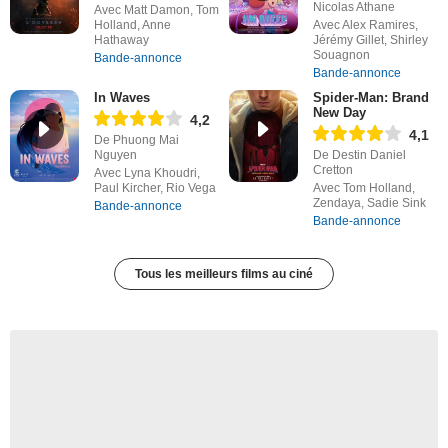
Nicolas Athane
Avec Matt Damon, Tom
Holland, Anne
Avec Alex Ramires,
Hathaway
Jérémy Gillet, Shirley
Souagnon
Bande-annonce
Bande-annonce
In Waves
Spider-Man: Brand
New Day
4,2
4,1
De Phuong Mai
Nguyen
De Destin Daniel
Cretton
Avec Lyna Khoudri,
Paul Kircher, Rio Vega
Avec Tom Holland,
Zendaya, Sadie Sink
Bande-annonce
Bande-annonce
Tous les meilleurs films au ciné