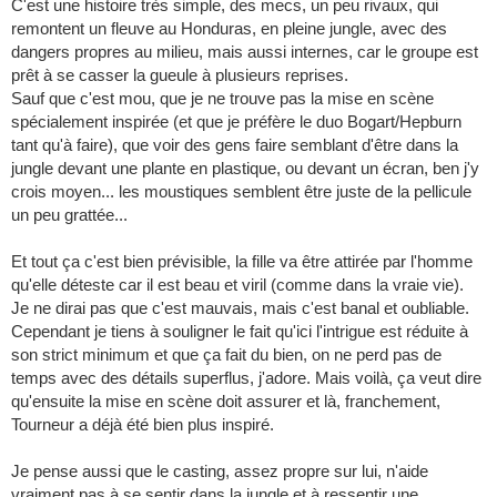
C'est une histoire très simple, des mecs, un peu rivaux, qui
remontent un fleuve au Honduras, en pleine jungle, avec des
dangers propres au milieu, mais aussi internes, car le groupe est
prêt à se casser la gueule à plusieurs reprises.
Sauf que c'est mou, que je ne trouve pas la mise en scène
spécialement inspirée (et que je préfère le duo Bogart/Hepburn
tant qu'à faire), que voir des gens faire semblant d'être dans la
jungle devant une plante en plastique, ou devant un écran, ben j'y
crois moyen... les moustiques semblent être juste de la pellicule
un peu grattée...
Et tout ça c'est bien prévisible, la fille va être attirée par l'homme
qu'elle déteste car il est beau et viril (comme dans la vraie vie).
Je ne dirai pas que c'est mauvais, mais c'est banal et oubliable.
Cependant je tiens à souligner le fait qu'ici l'intrigue est réduite à
son strict minimum et que ça fait du bien, on ne perd pas de
temps avec des détails superflus, j'adore. Mais voilà, ça veut dire
qu'ensuite la mise en scène doit assurer et là, franchement,
Tourneur a déjà été bien plus inspiré.
Je pense aussi que le casting, assez propre sur lui, n'aide
vraiment pas à se sentir dans la jungle et à ressentir une