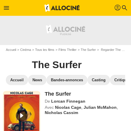
profil
menu
search
Accueil
Cinéma
Tous les films
Films Thriller
The Surfer
Regarder The Surfer en SVOD
The Surfer
Accueil
News
Bandes-annonces
Casting
Critiques
The Surfer
De
Lorcan Finnegan
Avec
Nicolas Cage
,
Julian McMahon
,
Nicholas Cassim