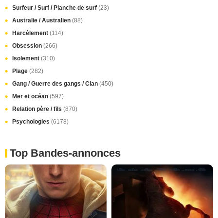
Surfeur / Surf / Planche de surf
(23)
Australie / Australien
(88)
Harcèlement
(114)
Obsession
(266)
Isolement
(310)
Plage
(282)
Gang / Guerre des gangs / Clan
(450)
Mer et océan
(597)
Relation père / fils
(870)
Psychologies
(6178)
Top Bandes-annonces