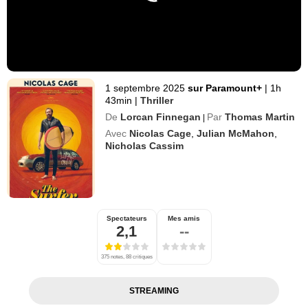
1 septembre 2025
sur Paramount+
|
1h
43min
|
Thriller
De
Lorcan Finnegan
Par
Thomas Martin
|
Avec
Nicolas Cage
,
Julian McMahon
,
Nicholas Cassim
Spectateurs
Mes amis
2,1
--
375 notes, 88 critiques
STREAMING