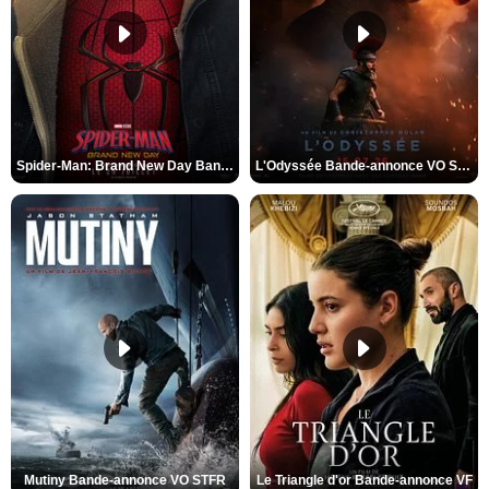
Spider-Man: Brand New Day Bande-annonce VO STFR
L'Odyssée Bande-annonce VO STFR
Mutiny Bande-annonce VO STFR
Le Triangle d'or Bande-annonce VF