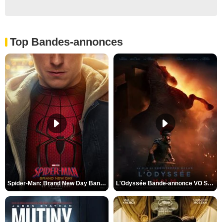
Top Bandes-annonces
Spider-Man: Brand New Day Bande-annonce VO STFR
L'Odyssée Bande-annonce VO STFR