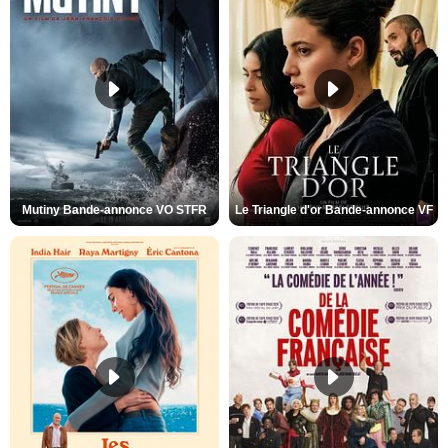
Mutiny Bande-annonce VO STFR
Le Triangle d'or Bande-annonce VF