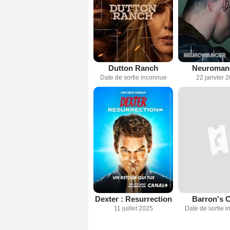
Dutton Ranch
Neuroman
Date de sortie inconnue
22 janvier 
Dexter : Resurrection
Barron's 
11 juillet 2025
Date de sortie 