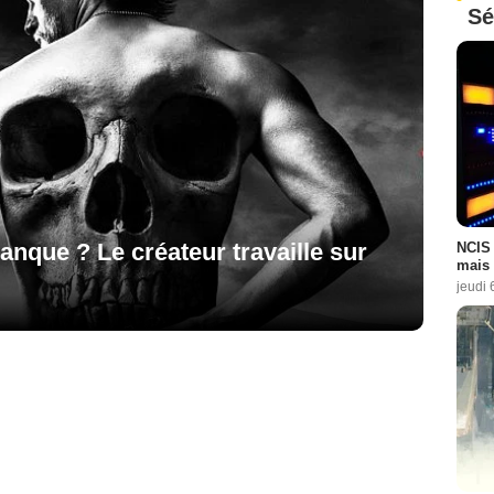
Sé
nque ? Le créateur travaille sur
NCIS 
mais 
jeudi 