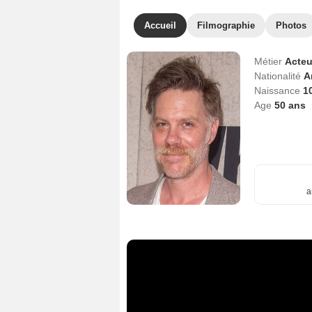
Accueil
Filmographie
Photos
Métier
Acteu
Nationalité
A
Naissance
1
Age
50
ans
a