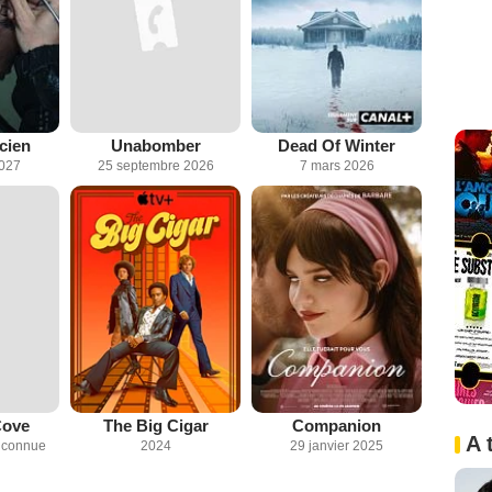
cien
Unabomber
Dead Of Winter
2027
25 septembre 2026
7 mars 2026
Cove
The Big Cigar
Companion
A 
inconnue
2024
29 janvier 2025