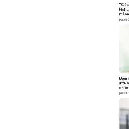
"C'éta
Holla
même
jeudi 
Demai
attei
enfin
jeudi 