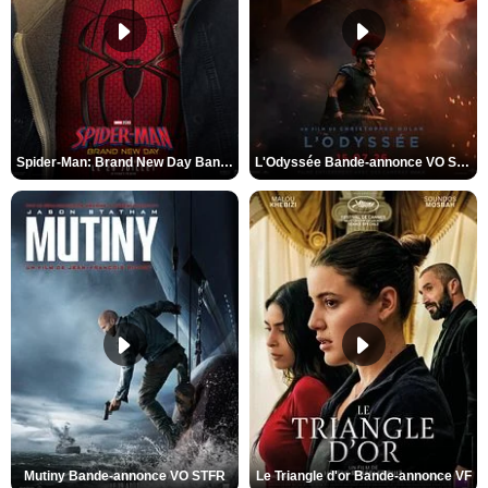
Spider-Man: Brand New Day Bande-annonce VO STFR
L'Odyssée Bande-annonce VO STFR
Mutiny Bande-annonce VO STFR
Le Triangle d'or Bande-annonce VF