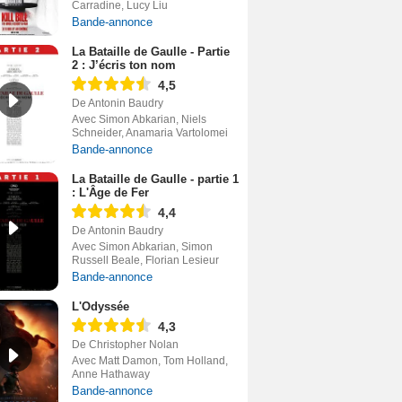
Carradine, Lucy Liu
Bande-annonce
La Bataille de Gaulle - Partie
2 : J’écris ton nom
4,5
De Antonin Baudry
Avec Simon Abkarian, Niels
Schneider, Anamaria Vartolomei
Bande-annonce
La Bataille de Gaulle - partie 1
: L'Âge de Fer
4,4
De Antonin Baudry
Avec Simon Abkarian, Simon
Russell Beale, Florian Lesieur
Bande-annonce
L'Odyssée
4,3
De Christopher Nolan
Avec Matt Damon, Tom Holland,
Anne Hathaway
Bande-annonce