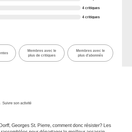
4 critiques
4 critiques
Membres avec le
Membres avec le
entes
plus de critiques
plus d'abonnés
Suivre son activité
Dorff, Georges St. Pierre, comment donc résister? Les
ci rassemblées pour départager le meilleur assassin...