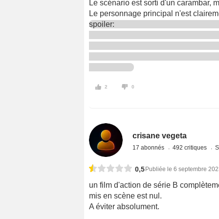
Le scénario est sorti d'un carambar, m
Le personnage principal n'est clairem
spoiler:
2
0
crisane vegeta
17 abonnés
492 critiques
S
0,5
Publiée le 6 septembre 20
un film d'action de série B complèteme
mis en scène est nul.
A éviter absolument.