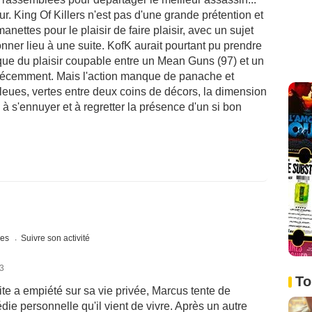
ur. King Of Killers n'est pas d'une grande prétention et
nettes pour le plaisir de faire plaisir, avec un sujet
donner lieu à une suite. KofK aurait pourtant pu prendre
que du plaisir coupable entre un Mean Guns (97) et un
récemment. Mais l'action manque de panache et
leues, vertes entre deux coins de décors, la dimension
à s'ennuyer et à regretter la présence d'un si bon
ues
Suivre son activité
23
To
ite a empiété sur sa vie privée, Marcus tente de
gédie personnelle qu'il vient de vivre. Après un autre