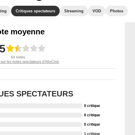
ting
Critiques spectateurs
Streaming
VOD
Photos
te moyenne
,5
64 notes
 sur les notes spectateurs d'AlloCiné
QUES SPECTATEURS
0 critique
0 critique
0 critique
1 critique