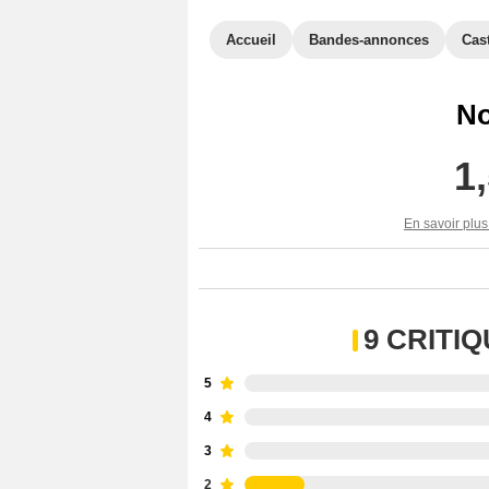
Accueil
Bandes-annonces
Cas
No
1
En savoir plus
9 CRITI
5
4
3
2