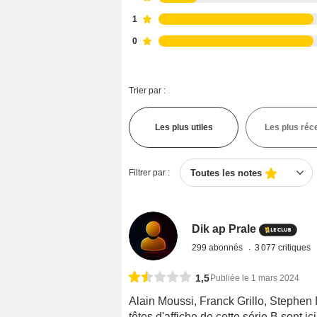
1
0
Trier par :
Les plus utiles
Les plus réc
Filtrer par :
Toutes les notes
Dik ap Prale
299 abonnés
3 077 critiques
1,5
Publiée le 1 mars 2024
Alain Moussi, Franck Grillo, Stephen 
têtes d'affiche de cette série B sont i