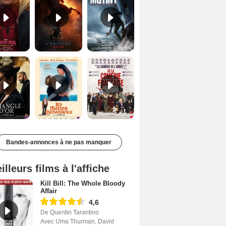
Le Triangle d'or Bande-annonce VF
Les Matins merveilleux Bande-annonce VF
De la Comédie-Française Teaser VF
Bandes-annonces à ne pas manquer
illeurs films à l'affiche
Kill Bill: The Whole Bloody
Affair
4,6
De Quentin Tarantino
Avec Uma Thurman, David