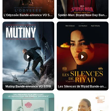
L'Odyssée Bande-annonce VO STFR
Spider-Man: Brand New Day Bande-annonce VO STFR
Mutiny Bande-annonce VO STFR
Les Silences de Riyad Bande-annonce VO STFR