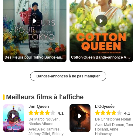
Des Fleurs pour Tokyo Bande-annonce VO STFR
Cotton Queen Bande-annonce VO STFR
Bandes-annonces à ne pas manquer
Meilleurs films à l'affiche
Jim Queen
L'Odyssée
4,1
4,1
De Marco Nguyen,
De Christopher Nolan
Nicolas Athane
Avec Matt Damon, Tom
Avec Alex Ramires,
Holland, Anne
Jérémy Gillet, Shirley
Hathaway