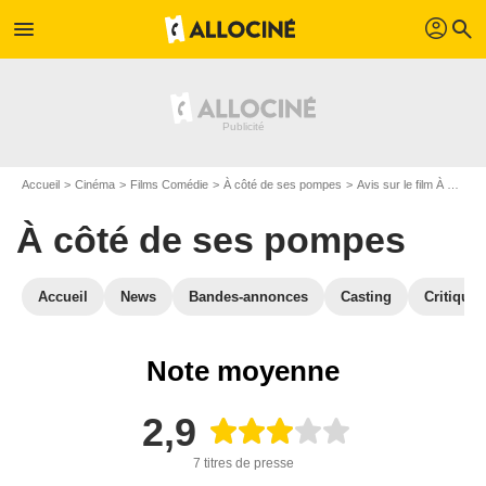
profil
menu
search
Accueil
Cinéma
Films Comédie
À côté de ses pompes
Avis sur le film À côté de ses pompes
À côté de ses pompes
Accueil
News
Bandes-annonces
Casting
Critiques
Note moyenne
2,9
7 titres de presse