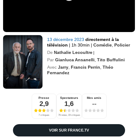
13 décembre 2023
directement à la
télévision
|
1h 30min
|
Comédie
,
Policier
De
Nathalie Lecoultre
|
Par
Gianluca Ansanelli
,
Tito Buffulini
Avec
Jarry
,
Francis Perrin
,
Théo
Fernandez
Presse
Spectateurs
Mes amis
2,9
1,6
--
7 critiques
76 notes, 19 critiques
VOIR SUR FRANCE.TV