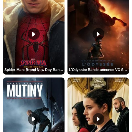
Spider-Man: Brand New Day Bande-annonce VO STFR
L'Odyssée Bande-annonce VO STFR