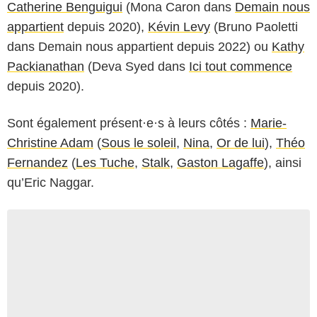
Catherine Benguigui
(Mona Caron dans
Demain nous
appartient
depuis 2020),
Kévin Levy
(Bruno Paoletti
dans Demain nous appartient depuis 2022) ou
Kathy
Packianathan
(Deva Syed dans
Ici tout commence
depuis 2020).
Sont également présent·e·s à leurs côtés :
Marie-
Christine Adam
(
Sous le soleil
,
Nina
,
Or de lui
),
Théo
Fernandez
(
Les Tuche
,
Stalk
,
Gaston Lagaffe
), ainsi
qu’Eric Naggar.