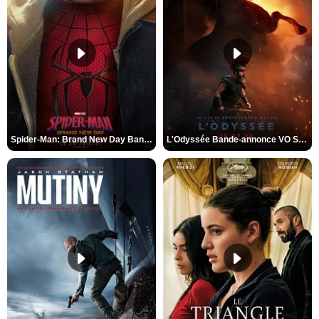
Spider-Man: Brand New Day Bande-annonce VO STFR
L'Odyssée Bande-annonce VO STFR