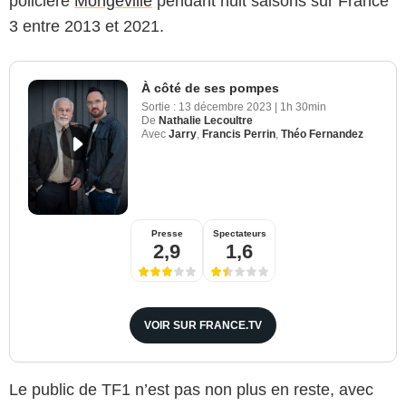
policière
Mongeville
pendant huit saisons sur France
3 entre 2013 et 2021.
À côté de ses pompes
Sortie :
13 décembre 2023
|
1h 30min
De
Nathalie Lecoultre
Avec
Jarry
,
Francis Perrin
,
Théo Fernandez
Presse
Spectateurs
2,9
1,6
VOIR SUR FRANCE.TV
Le public de TF1 n’est pas non plus en reste, avec