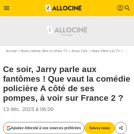
profil
menu
search
Accueil
News cinéma, films et séries TV
Actus Ciné
News Films à la TV
Ce soir, Jarry parle aux fantômes ! Que vaut la comédie policière A côté de ses pompes, à voir sur France 2 ?
Ce soir, Jarry parle aux
fantômes ! Que vaut la comédie
policière A côté de ses
pompes, à voir sur France 2 ?
13 déc. 2023 à 06:00
Ajoutez Allociné à vos sources préférées
Suivez-nous
Partag