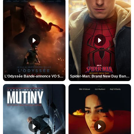
L'Odyssée Bande-annonce VO STFR
Spider-Man: Brand New Day Bande-annonce VO STFR