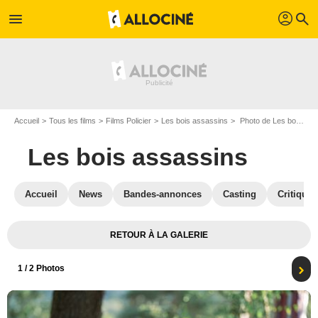
profil
menu
search
Accueil
Tous les films
Films Policier
Les bois assassins
Photo de Les bois assassins - Photo 1
Les bois assassins
Accueil
News
Bandes-annonces
Casting
Critiques
RETOUR À LA GALERIE
1
/ 2 Photos