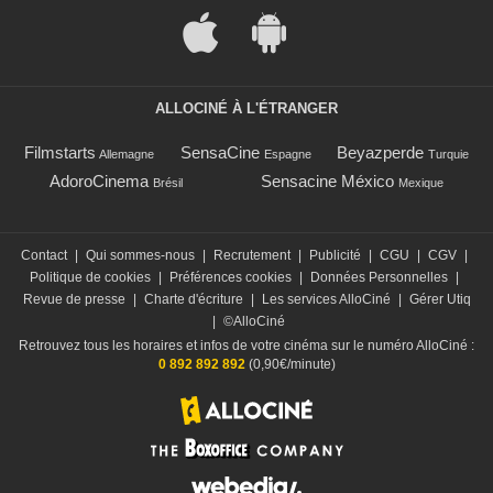
ALLOCINÉ À L'ÉTRANGER
Filmstarts
SensaCine
Beyazperde
Allemagne
Espagne
Turquie
AdoroCinema
Sensacine México
Brésil
Mexique
Contact
|
Qui sommes-nous
|
Recrutement
|
Publicité
|
CGU
|
CGV
|
Politique de cookies
|
Préférences cookies
|
Données Personnelles
|
Revue de presse
|
Charte d'écriture
|
Les services AlloCiné
|
Gérer Utiq
|
©AlloCiné
Retrouvez tous les horaires et infos de votre cinéma sur le numéro AlloCiné :
0 892 892 892
(0,90€/minute)