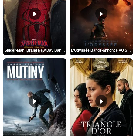
Spider-Man: Brand New Day Bande-annonce VO STFR
L'Odyssée Bande-annonce VO STFR