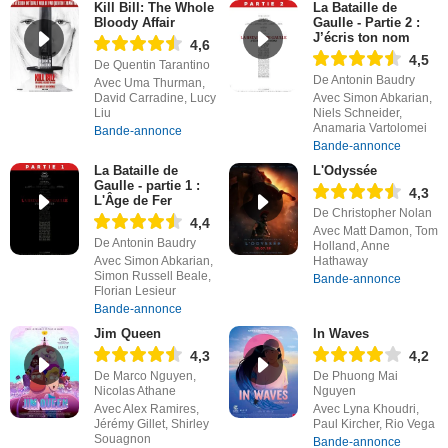
Kill Bill: The Whole
La Bataille de
Bloody Affair
Gaulle - Partie 2 :
J’écris ton nom
4,6
4,5
De Quentin Tarantino
De Antonin Baudry
Avec Uma Thurman,
David Carradine, Lucy
Avec Simon Abkarian,
Liu
Niels Schneider,
Anamaria Vartolomei
Bande-annonce
Bande-annonce
La Bataille de
L'Odyssée
Gaulle - partie 1 :
4,3
L'Âge de Fer
De Christopher Nolan
4,4
Avec Matt Damon, Tom
De Antonin Baudry
Holland, Anne
Avec Simon Abkarian,
Hathaway
Simon Russell Beale,
Bande-annonce
Florian Lesieur
Bande-annonce
Jim Queen
In Waves
4,3
4,2
De Marco Nguyen,
De Phuong Mai
Nicolas Athane
Nguyen
Avec Alex Ramires,
Avec Lyna Khoudri,
Jérémy Gillet, Shirley
Paul Kircher, Rio Vega
Souagnon
Bande-annonce