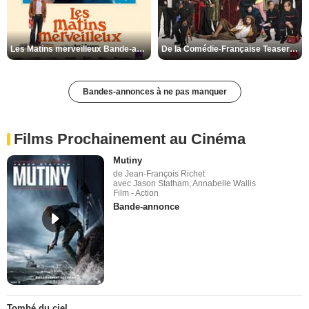
Les Matins merveilleux Bande-annonce VF
De la Comédie-Française Teaser VF
Bandes-annonces à ne pas manquer
Films Prochainement au Cinéma
Mutiny
de Jean-François Richet
avec Jason Statham, Annabelle Wallis
Film - Action
Bande-annonce
Tombé du ciel