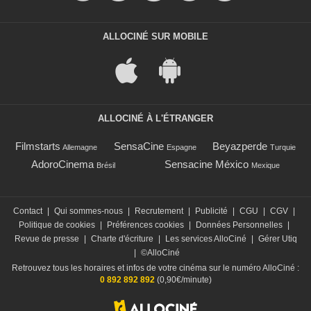
ALLOCINÉ SUR MOBILE
ALLOCINÉ À L'ÉTRANGER
Filmstarts
SensaCine
Beyazperde
Allemagne
Espagne
Turquie
AdoroCinema
Sensacine México
Brésil
Mexique
Contact
|
Qui sommes-nous
|
Recrutement
|
Publicité
|
CGU
|
CGV
|
Politique de cookies
|
Préférences cookies
|
Données Personnelles
|
Revue de presse
|
Charte d'écriture
|
Les services AlloCiné
|
Gérer Utiq
|
©AlloCiné
Retrouvez tous les horaires et infos de votre cinéma sur le numéro AlloCiné :
0 892 892 892
(0,90€/minute)