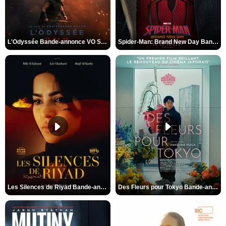
L'Odyssée Bande-annonce VO STFR
Spider-Man: Brand New Day Bande-annonce VO STFR
Les Silences de Riyad Bande-annonce VO STFR
Des Fleurs pour Tokyo Bande-annonce VO STFR