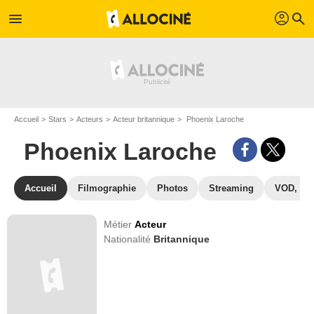
profil
menu
search
Accueil
Stars
Acteurs
Acteur britannique
Phoenix Laroche
Phoenix Laroche
Accueil
Filmographie
Photos
Streaming
VOD, DV
Métier
Acteur
Nationalité
Britannique