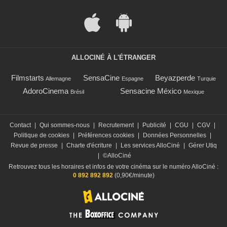
ALLOCINÉ À L'ÉTRANGER
Filmstarts
SensaCine
Beyazperde
Allemagne
Espagne
Turquie
AdoroCinema
Sensacine México
Brésil
Mexique
Contact
|
Qui sommes-nous
|
Recrutement
|
Publicité
|
CGU
|
CGV
|
Politique de cookies
|
Préférences cookies
|
Données Personnelles
|
Revue de presse
|
Charte d'écriture
|
Les services AlloCiné
|
Gérer Utiq
|
©AlloCiné
Retrouvez tous les horaires et infos de votre cinéma sur le numéro AlloCiné :
0 892 892 892
(0,90€/minute)