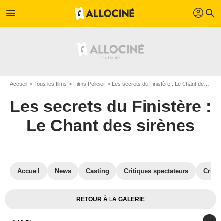
profil
menu
search
Accueil
Tous les films
Films Policier
Les secrets du Finistère : Le Chant des sirènes
Les secrets du Finistère :
Le Chant des sirènes
Accueil
News
Casting
Critiques spectateurs
Criti
RETOUR À LA GALERIE