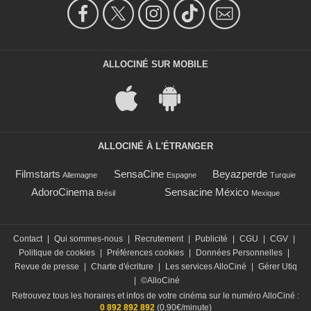
ALLOCINÉ SUR MOBILE
ALLOCINÉ À L'ÉTRANGER
Filmstarts
SensaCine
Beyazperde
Allemagne
Espagne
Turquie
AdoroCinema
Sensacine México
Brésil
Mexique
Contact
|
Qui sommes-nous
|
Recrutement
|
Publicité
|
CGU
|
CGV
|
Politique de cookies
|
Préférences cookies
|
Données Personnelles
|
Revue de presse
|
Charte d'écriture
|
Les services AlloCiné
|
Gérer Utiq
|
©AlloCiné
Retrouvez tous les horaires et infos de votre cinéma sur le numéro AlloCiné :
0 892 892 892
(0,90€/minute)