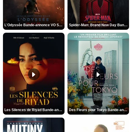
L'Odyssée Bande-annonce VO STFR
Spider-Man: Brand New Day Bande-annonce VO STFR
Les Silences de Riyad Bande-annonce VO STFR
Des Fleurs pour Tokyo Bande-annonce VO STFR