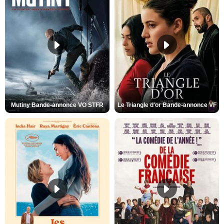
Mutiny Bande-annonce VO STFR
Le Triangle d'or Bande-annonce VF