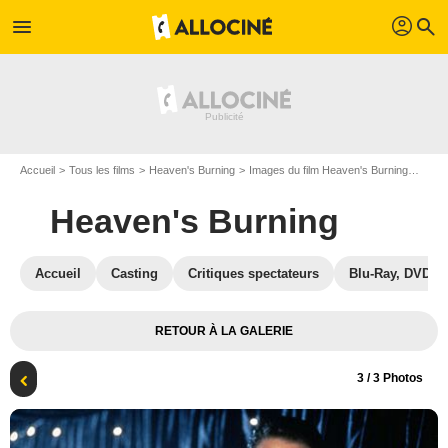
profil
menu
search
Accueil
Tous les films
Heaven's Burning
Images du film Heaven's Burning
Youk
Heaven's Burning
Accueil
Casting
Critiques spectateurs
Blu-Ray, DVD
RETOUR À LA GALERIE
3
/ 3 Photos