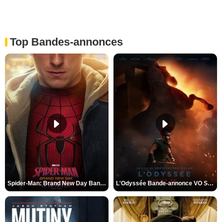
Top Bandes-annonces
Spider-Man: Brand New Day Bande-annonce VO STFR
L'Odyssée Bande-annonce VO STFR