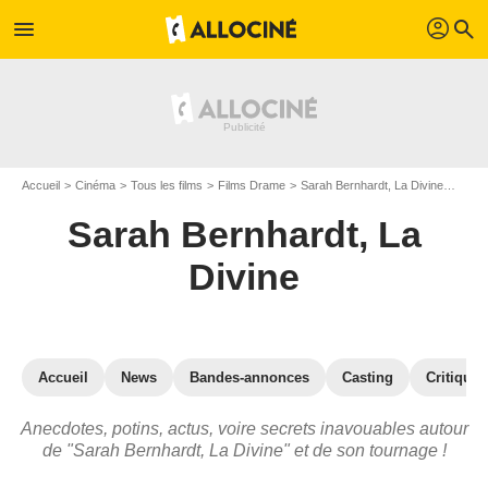
profil
menu
search
Accueil
Cinéma
Tous les films
Films Drame
Sarah Bernhardt, La Divine
Sarah
Sarah Bernhardt, La
Divine
Accueil
News
Bandes-annonces
Casting
Critiques
Anecdotes, potins, actus, voire secrets inavouables autour
de "Sarah Bernhardt, La Divine" et de son tournage !