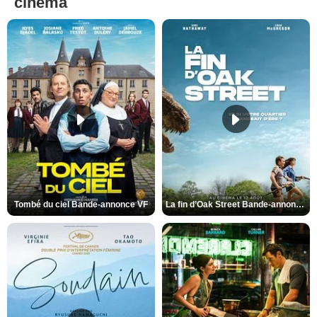
cinéma
Tombé du ciel Bande-annonce VF
La fin d’Oak Street Bande-annonce VO STFR