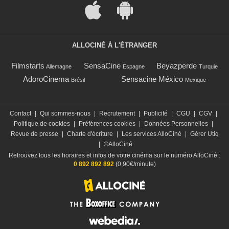
ALLOCINÉ À L'ÉTRANGER
Filmstarts
SensaCine
Beyazperde
Allemagne
Espagne
Turquie
AdoroCinema
Sensacine México
Brésil
Mexique
Contact
|
Qui sommes-nous
|
Recrutement
|
Publicité
|
CGU
|
CGV
|
Politique de cookies
|
Préférences cookies
|
Données Personnelles
|
Revue de presse
|
Charte d'écriture
|
Les services AlloCiné
|
Gérer Utiq
|
©AlloCiné
Retrouvez tous les horaires et infos de votre cinéma sur le numéro AlloCiné :
0 892 892 892
(0,90€/minute)