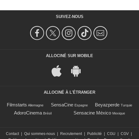
SUIVEZ-NOUS
ALLOCINÉ SUR MOBILE
ALLOCINÉ À L'ÉTRANGER
Filmstarts
SensaCine
Beyazperde
Allemagne
Espagne
Turquie
AdoroCinema
Sensacine México
Brésil
Mexique
Contact
|
Qui sommes-nous
|
Recrutement
|
Publicité
|
CGU
|
CGV
|