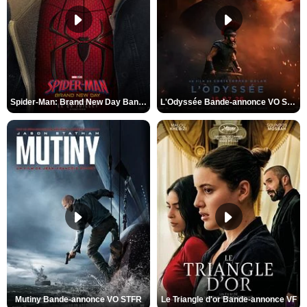
Spider-Man: Brand New Day Bande-annonce VO STFR
L'Odyssée Bande-annonce VO STFR
Mutiny Bande-annonce VO STFR
Le Triangle d'or Bande-annonce VF