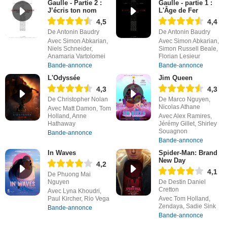
Gaulle - Partie 2 :
Gaulle - partie 1 :
J’écris ton nom
L'Âge de Fer
4,5
4,4
De Antonin Baudry
De Antonin Baudry
Avec Simon Abkarian,
Avec Simon Abkarian,
Niels Schneider,
Simon Russell Beale,
Anamaria Vartolomei
Florian Lesieur
Bande-annonce
Bande-annonce
L'Odyssée
Jim Queen
4,3
4,3
De Christopher Nolan
De Marco Nguyen,
Nicolas Athane
Avec Matt Damon, Tom
Holland, Anne
Avec Alex Ramires,
Hathaway
Jérémy Gillet, Shirley
Souagnon
Bande-annonce
Bande-annonce
In Waves
Spider-Man: Brand
New Day
4,2
4,1
De Phuong Mai
Nguyen
De Destin Daniel
Cretton
Avec Lyna Khoudri,
Paul Kircher, Rio Vega
Avec Tom Holland,
Zendaya, Sadie Sink
Bande-annonce
Bande-annonce