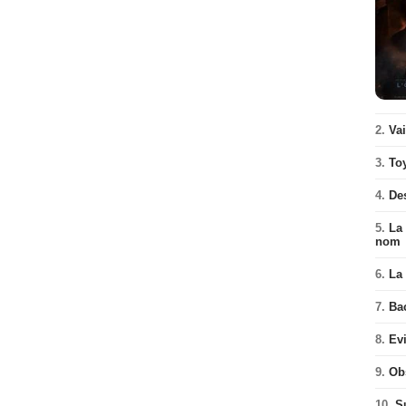
2.
Va
3.
To
4.
De
5.
La 
nom
6.
La 
7.
Ba
8.
Ev
9.
Ob
10.
S