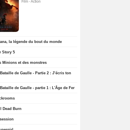
Film - Action
iana, la légende du bout du monde
y Story 5
s Minions et des monstres
Bataille de Gaulle - Partie 2 : J’écris ton
Bataille de Gaulle - partie 1 : L'Âge de Fer
ckrooms
il Dead Burn
session
upergirl