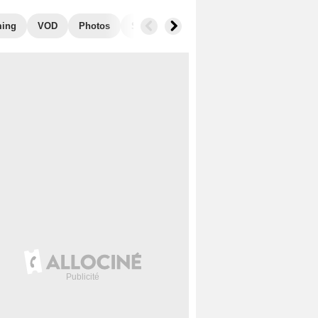
ming
VOD
Photos
Secrets de tournage
Box Office