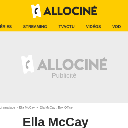
ÉRIES
STREAMING
TVACTU
VIDÉOS
VOD
dramatique
Ella McCay
Ella McCay : Box Office
Ella McCay