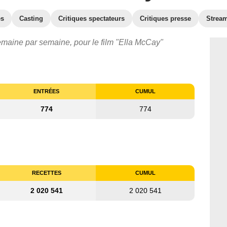
es
Casting
Critiques spectateurs
Critiques presse
Strea
semaine par semaine, pour le film "Ella McCay"
ENTRÉES
CUMUL
774
774
RECETTES
CUMUL
2 020 541
2 020 541