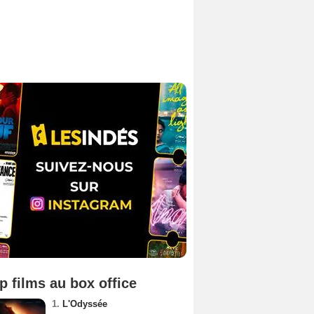
p films au box office
1.
L'Odyssée