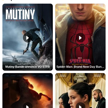
Mutiny Bande-annonce VO STFR
Spider-Man: Brand New Day Bande-annonce VO STFR