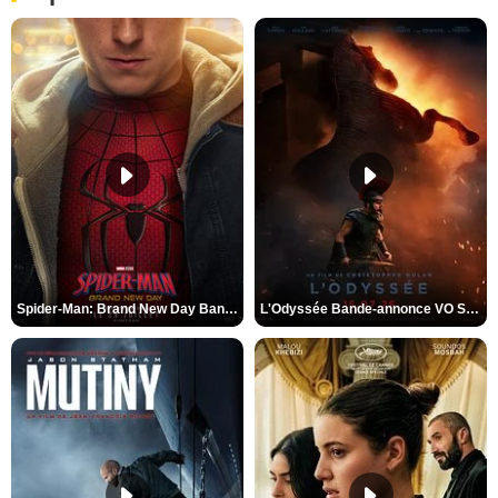
Spider-Man: Brand New Day Bande-annonce VO STFR
L'Odyssée Bande-annonce VO STFR