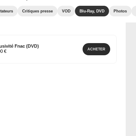
tateurs
Critiques presse
VOD
Blu-Ray, DVD
Photos
lusivité Fnac (DVD)
ACHETER
90 €