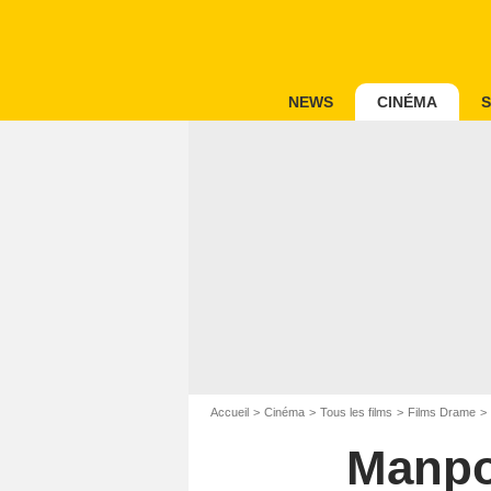
NEWS
CINÉMA
S
Accueil
Cinéma
Tous les films
Films Drame
Manpow