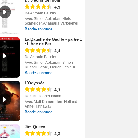
2 : J’écris ton nom
4,5
De Antonin Baudry
Avec Simon Abkarian, Niels
Schneider, Anamaria Vartolomei
Bande-annonce
La Bataille de Gaulle - partie 1
: L'Âge de Fer
4,4
De Antonin Baudry
Avec Simon Abkarian, Simon
Russell Beale, Florian Lesieur
Bande-annonce
L'Odyssée
4,3
De Christopher Nolan
Avec Matt Damon, Tom Holland,
Anne Hathaway
Bande-annonce
Jim Queen
4,3