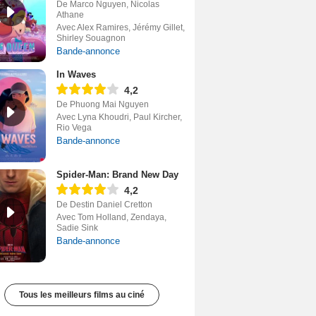
De Marco Nguyen, Nicolas
Athane
Avec Alex Ramires, Jérémy Gillet,
Shirley Souagnon
Bande-annonce
In Waves
4,2
De Phuong Mai Nguyen
Avec Lyna Khoudri, Paul Kircher,
Rio Vega
Bande-annonce
Spider-Man: Brand New Day
4,2
De Destin Daniel Cretton
Avec Tom Holland, Zendaya,
Sadie Sink
Bande-annonce
Tous les meilleurs films au ciné