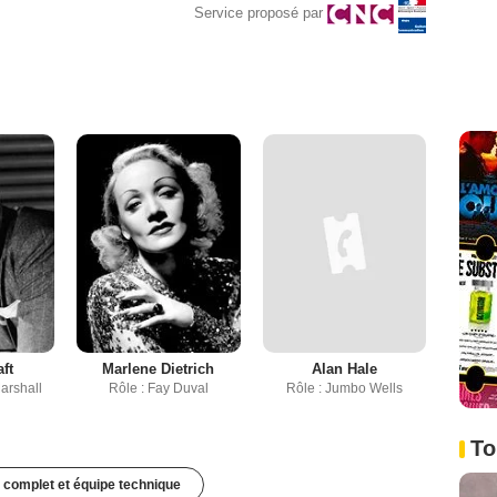
Service proposé par
ft
Marlene Dietrich
Alan Hale
arshall
Rôle : Fay Duval
Rôle : Jumbo Wells
To
 complet et équipe technique