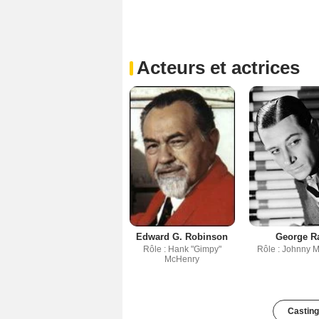
Acteurs et actrices
Edward G. Robinson
George Ra
Rôle : Hank "Gimpy"
Rôle : Johnny M
McHenry
Casting