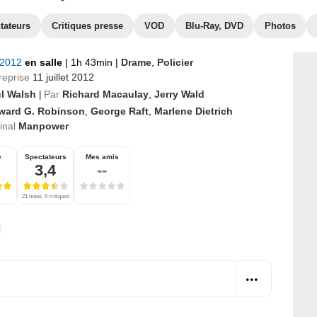
tateurs
Critiques presse
VOD
Blu-Ray, DVD
Photos
t 2012
en salle
|
1h 43min
|
Drame
,
Policier
reprise
11 juillet 2012
l Walsh
Par
Richard Macaulay
,
Jerry Wald
|
ward G. Robinson
,
George Raft
,
Marlene Dietrich
ginal
Manpower
e
Spectateurs
Mes amis
3,4
--
21 notes, 6 critiques