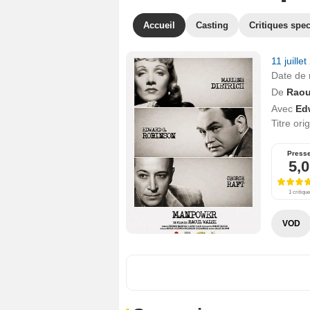
Accueil
Casting
Critiques spec
11 juille
Date de 
De
Raou
Avec
Ed
Titre ori
Press
5,0
1 critique
VOD