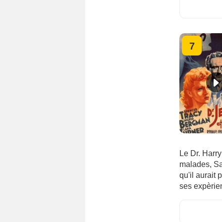
7
Le Dr. Harry
malades, Sam
qu'il aurait 
ses expèrien