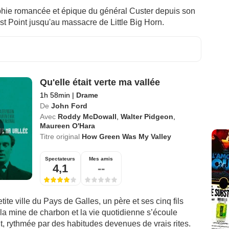
hie romancée et épique du général Custer depuis son
t Point jusqu'au massacre de Little Big Horn.
Qu'elle était verte ma vallée
1h 58min
|
Drame
De
John Ford
Avec
Roddy McDowall
,
Walter Pidgeon
,
Maureen O'Hara
Titre original
How Green Was My Valley
Spectateurs
Mes amis
4,1
--
ite ville du Pays de Galles, un père et ses cinq fils
à la mine de charbon et la vie quotidienne s’écoule
t, rythmée par des habitudes devenues de vrais rites.