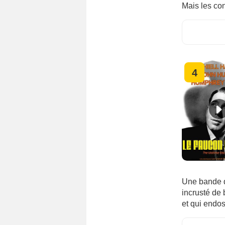
Mais les con
4
Une bande d
incrusté de 
et qui endos