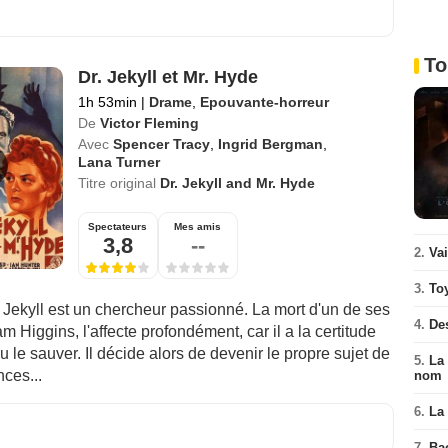
To
Dr. Jekyll et Mr. Hyde
1h 53min
|
Drame
,
Epouvante-horreur
De
Victor Fleming
Avec
Spencer Tracy
,
Ingrid Bergman
,
Lana Turner
Titre original
Dr. Jekyll and Mr. Hyde
Spectateurs
Mes amis
3,8
--
2.
Va
3.
To
 Jekyll est un chercheur passionné. La mort d'un de ses
4.
De
 Higgins, l'affecte profondément, car il a la certitude
pu le sauver. Il décide alors de devenir le propre sujet de
5.
La 
ces...
nom
6.
La 
7.
Ba