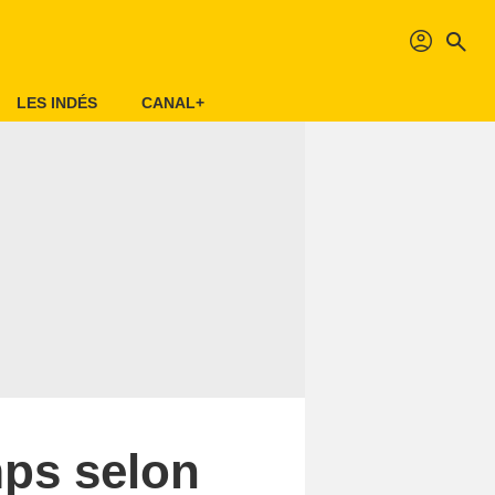
profil
search
LES INDÉS
CANAL+
mps selon