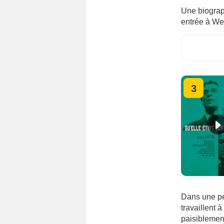
Une biograp
entrée à Wes
3
Dans une pet
travaillent 
paisiblemen