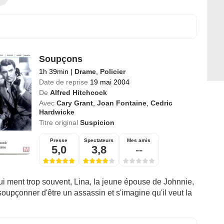
Soupçons
1h 39min
|
Drame
,
Policier
Date de reprise
19 mai 2004
De
Alfred Hitchcock
Avec
Cary Grant
,
Joan Fontaine
,
Cedric
Hardwicke
Titre original
Suspicion
Presse
Spectateurs
Mes amis
5,0
3,8
--
lui ment trop souvent, Lina, la jeune épouse de Johnnie,
soupçonner d'être un assassin et s'imagine qu'il veut la