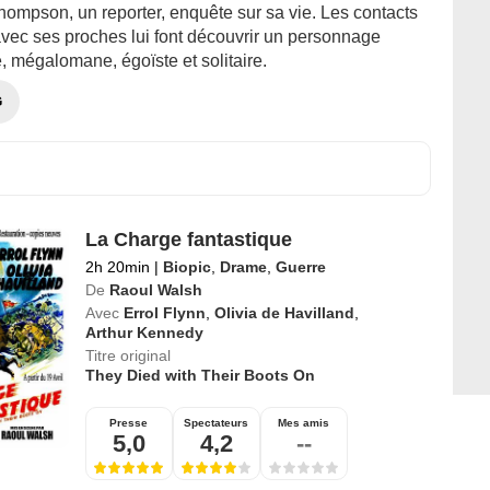
hompson, un reporter, enquête sur sa vie. Les contacts
avec ses proches lui font découvrir un personnage
, mégalomane, égoïste et solitaire.
G
La Charge fantastique
2h 20min
|
Biopic
,
Drame
,
Guerre
De
Raoul Walsh
Avec
Errol Flynn
,
Olivia de Havilland
,
Arthur Kennedy
Titre original
They Died with Their Boots On
Presse
Spectateurs
Mes amis
5,0
4,2
--