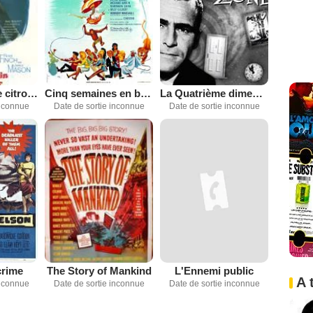
Le Mangeur de citrouilles
Cinq semaines en ballon
La Quatrième dimension
inconnue
Date de sortie inconnue
Date de sortie inconnue
crime
The Story of Mankind
L'Ennemi public
A 
inconnue
Date de sortie inconnue
Date de sortie inconnue