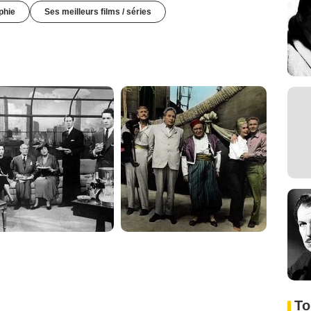
phie
Ses meilleurs films / séries
To