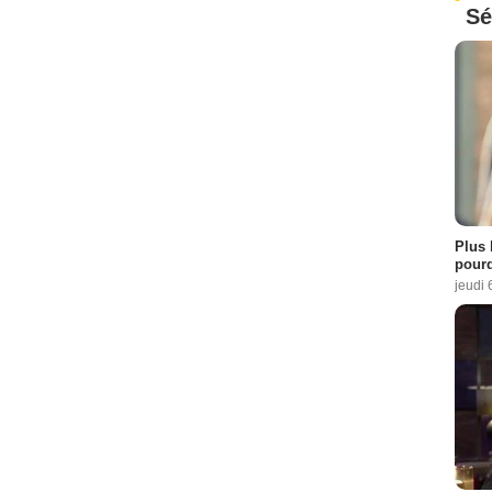
Sé
Plus 
pourq
jeudi 