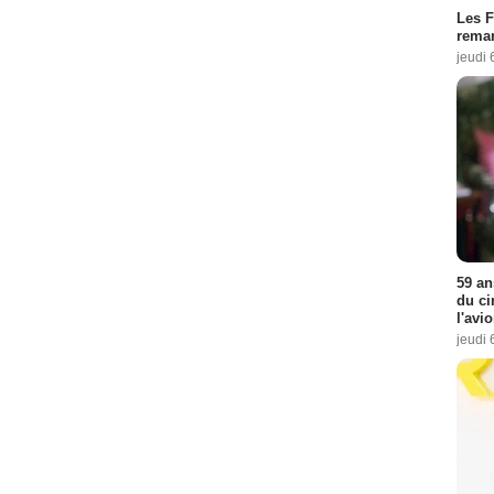
Les F
remar
jeudi 
59 an
du ci
l'avi
jeudi 