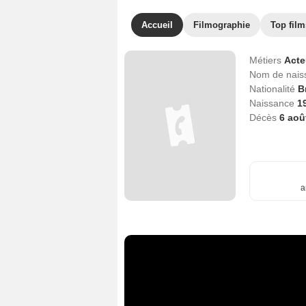
Accueil
Filmographie
Top film
Métiers
Act
Nom de nai
Nationalité
B
Naissance
19
Décès
6 aoû
a