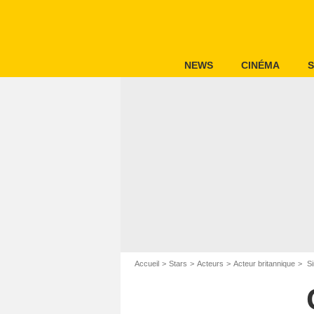
NEWS
CINÉMA
S
Accueil
Stars
Acteurs
Acteur britannique
Si