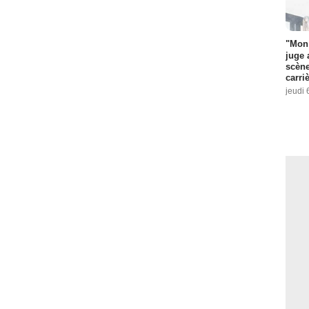
"Mon 
juge 
scène
carri
jeudi 