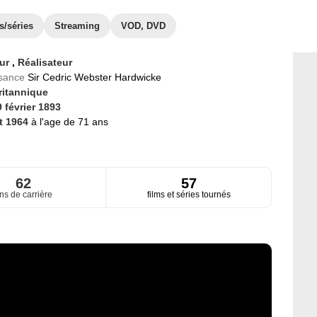
s/séries
Streaming
VOD, DVD
eur
,
Réalisateur
ssance
Sir Cedric Webster Hardwicke
ritannique
 février 1893
t 1964
à l'age de 71 ans
62
57
ns de carrière
films et séries tournés