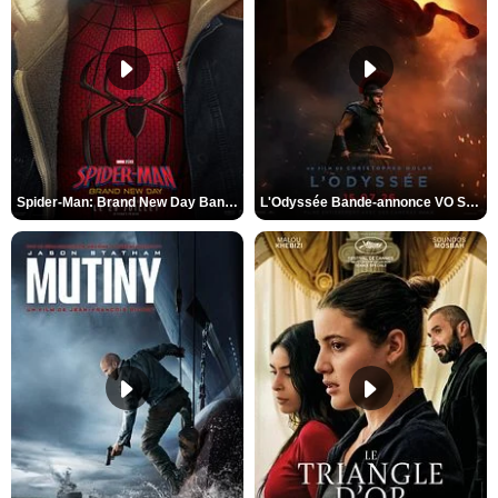
Spider-Man: Brand New Day Bande-annonce VO STFR
L'Odyssée Bande-annonce VO STFR