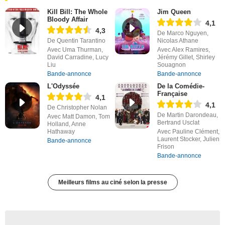
Kill Bill: The Whole
Jim Queen
Bloody Affair
4,1
4,3
De Marco Nguyen,
De Quentin Tarantino
Nicolas Athane
Avec Uma Thurman,
Avec Alex Ramires,
David Carradine, Lucy
Jérémy Gillet, Shirley
Liu
Souagnon
Bande-annonce
Bande-annonce
L'Odyssée
De la Comédie-
Française
4,1
4,1
De Christopher Nolan
De Martin Darondeau,
Avec Matt Damon, Tom
Bertrand Usclat
Holland, Anne
Hathaway
Avec Pauline Clément,
Laurent Stocker, Julien
Bande-annonce
Frison
Bande-annonce
Meilleurs films au ciné selon la presse