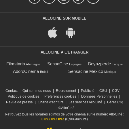
ALLOCINÉ SUR MOBILE
ALLOCINÉ À L'ÉTRANGER
Filmstarts
SensaCine
Beyazperde
Allemagne
Espagne
Turquie
AdoroCinema
Sensacine México
Brésil
Mexique
Contact
|
Qui sommes-nous
|
Recrutement
|
Publicité
|
CGU
|
CGV
|
Politique de cookies
|
Préférences cookies
|
Données Personnelles
|
Revue de presse
|
Charte d'écriture
|
Les services AlloCiné
|
Gérer Utiq
|
©AlloCiné
Retrouvez tous les horaires et infos de votre cinéma sur le numéro AlloCiné :
0 892 892 892
(0,90€/minute)