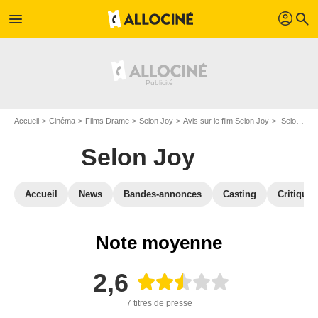
profil
menu
search
Accueil
Cinéma
Films Drame
Selon Joy
Avis sur le film Selon Joy
Selon Joy : Critique presse
Selon Joy
Accueil
News
Bandes-annonces
Casting
Critiques
Note moyenne
2,6
7 titres de presse