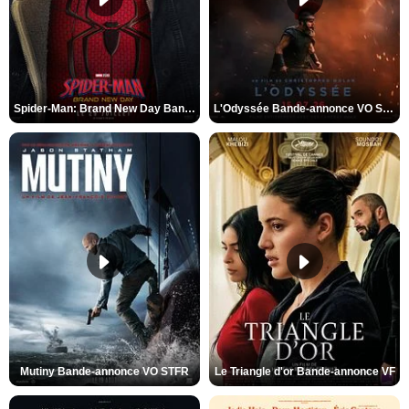
Spider-Man: Brand New Day Bande-annonce VO STFR
L'Odyssée Bande-annonce VO STFR
Mutiny Bande-annonce VO STFR
Le Triangle d'or Bande-annonce VF