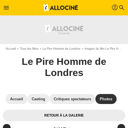
profil
menu
search
Accueil
Tous les films
Le Pire Homme de Londres
Images du film Le Pire Homme de Londres
Le Pire Homme de
Londres
Accueil
Casting
Critiques spectateurs
Photos
RETOUR À LA GALERIE