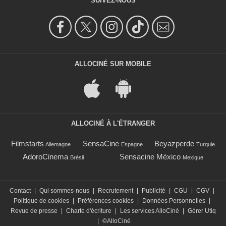
SUIVEZ-NOUS
ALLOCINÉ SUR MOBILE
ALLOCINÉ À L'ÉTRANGER
Filmstarts
SensaCine
Beyazperde
Allemagne
Espagne
Turquie
AdoroCinema
Sensacine México
Brésil
Mexique
Contact
|
Qui sommes-nous
|
Recrutement
|
Publicité
|
CGU
|
CGV
|
Politique de cookies
|
Préférences cookies
|
Données Personnelles
|
Revue de presse
|
Charte d'écriture
|
Les services AlloCiné
|
Gérer Utiq
|
©AlloCiné