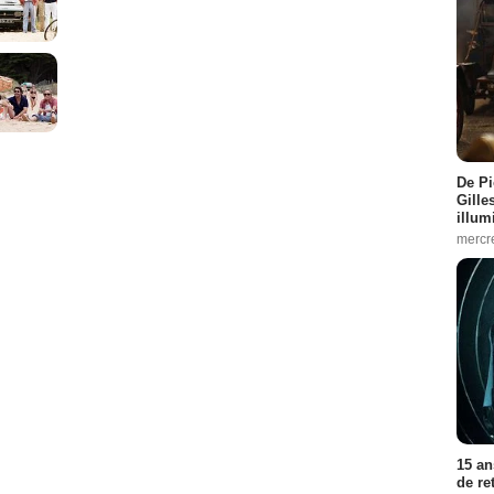
De Pi
Gille
illum
mercr
15 an
de re