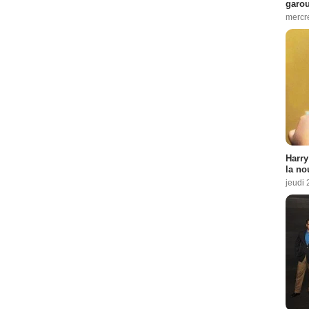
garo
mercre
Harry
la no
jeudi