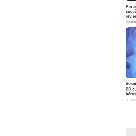
Porté
succè
revie
mercre
Avant
BD cu
héros
samed