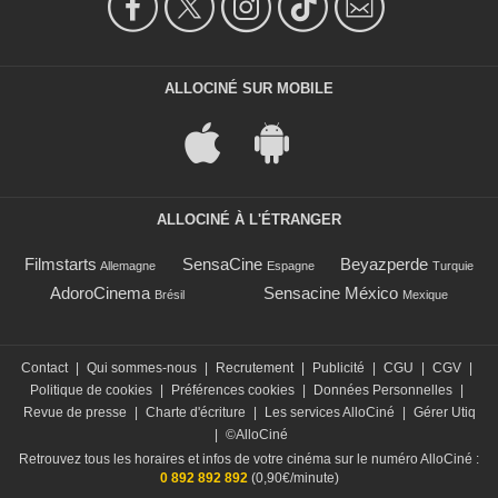
ALLOCINÉ SUR MOBILE
ALLOCINÉ À L'ÉTRANGER
Filmstarts
SensaCine
Beyazperde
Allemagne
Espagne
Turquie
AdoroCinema
Sensacine México
Brésil
Mexique
Contact
|
Qui sommes-nous
|
Recrutement
|
Publicité
|
CGU
|
CGV
|
Politique de cookies
|
Préférences cookies
|
Données Personnelles
|
Revue de presse
|
Charte d'écriture
|
Les services AlloCiné
|
Gérer Utiq
|
©AlloCiné
Retrouvez tous les horaires et infos de votre cinéma sur le numéro AlloCiné :
0 892 892 892
(0,90€/minute)