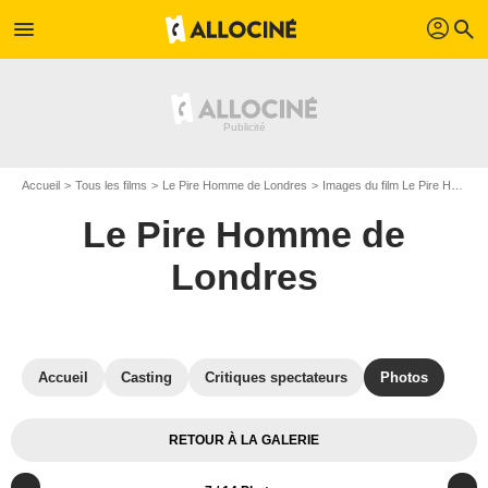
profil
menu
search
Accueil
Tous les films
Le Pire Homme de Londres
Images du film Le Pire Homme de Londres
Le Pire Homme de
Londres
Accueil
Casting
Critiques spectateurs
Photos
RETOUR À LA GALERIE