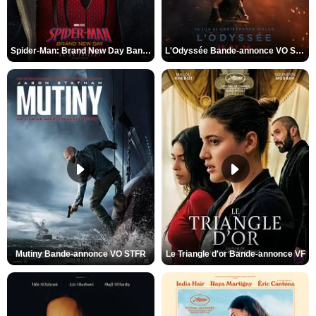
Spider-Man: Brand New Day Bande-annonce VO STFR
L'Odyssée Bande-annonce VO STFR
Mutiny Bande-annonce VO STFR
Le Triangle d'or Bande-annonce VF