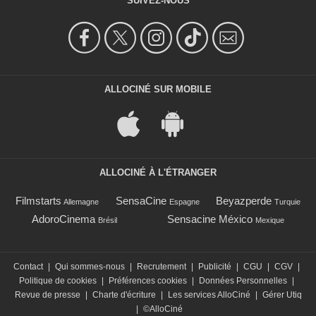
SUIVEZ-NOUS
ALLOCINÉ SUR MOBILE
ALLOCINÉ À L'ÉTRANGER
Filmstarts
SensaCine
Beyazperde
Allemagne
Espagne
Turquie
AdoroCinema
Sensacine México
Brésil
Mexique
Contact
|
Qui sommes-nous
|
Recrutement
|
Publicité
|
CGU
|
CGV
|
Politique de cookies
|
Préférences cookies
|
Données Personnelles
|
Revue de presse
|
Charte d'écriture
|
Les services AlloCiné
|
Gérer Utiq
|
©AlloCiné