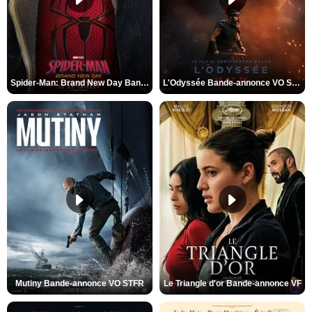
Spider-Man: Brand New Day Bande-annonce VO STFR
L'Odyssée Bande-annonce VO STFR
Mutiny Bande-annonce VO STFR
Le Triangle d'or Bande-annonce VF