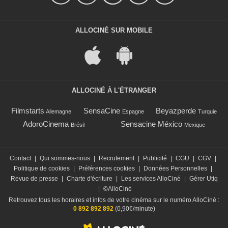
ALLOCINÉ SUR MOBILE
ALLOCINÉ À L'ÉTRANGER
Filmstarts
SensaCine
Beyazperde
Allemagne
Espagne
Turquie
AdoroCinema
Sensacine México
Brésil
Mexique
Contact
|
Qui sommes-nous
|
Recrutement
|
Publicité
|
CGU
|
CGV
|
Politique de cookies
|
Préférences cookies
|
Données Personnelles
|
Revue de presse
|
Charte d'écriture
|
Les services AlloCiné
|
Gérer Utiq
|
©AlloCiné
Retrouvez tous les horaires et infos de votre cinéma sur le numéro AlloCiné :
0 892 892 892
(0,90€/minute)