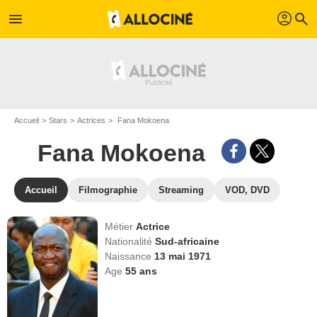
profil
menu
search
Accueil
Stars
Actrices
Fana Mokoena
Fana Mokoena
Accueil
Filmographie
Streaming
VOD, DVD
Métier
Actrice
Nationalité
Sud-africaine
Naissance
13 mai 1971
Age
55
ans