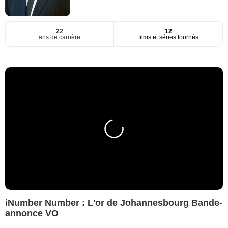
22
12
ans de carrière
films et séries tournés
iNumber Number : L'or de Johannesbourg Bande-
annonce VO