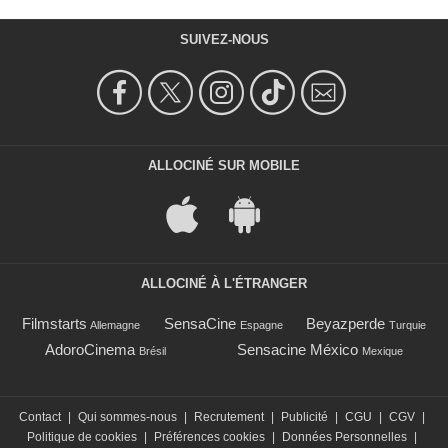
SUIVEZ-NOUS
ALLOCINÉ SUR MOBILE
ALLOCINÉ À L'ÉTRANGER
Filmstarts
SensaCine
Beyazperde
Allemagne
Espagne
Turquie
AdoroCinema
Sensacine México
Brésil
Mexique
Contact
|
Qui sommes-nous
|
Recrutement
|
Publicité
|
CGU
|
CGV
|
Politique de cookies
|
Préférences cookies
|
Données Personnelles
|