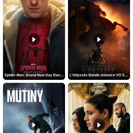
Spider-Man: Brand New Day Bande-annonce VO STFR
L'Odyssée Bande-annonce VO STFR