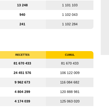
13 248
1 101 103
940
1 102 043
241
1 102 284
RECETTES
CUMUL
81 670 433
81 670 433
24 451 576
106 122 009
9 962 673
116 084 682
4 804 299
120 888 981
4 174 039
125 063 020