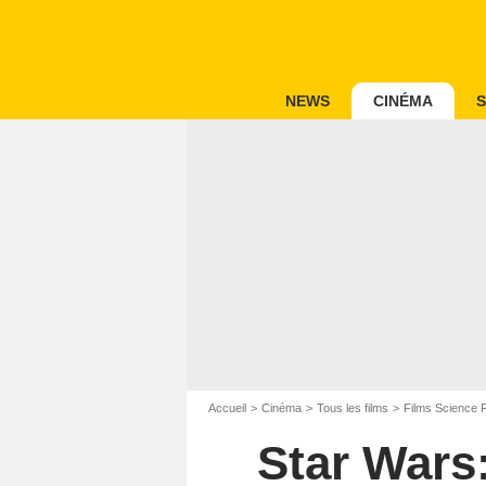
NEWS
CINÉMA
S
Accueil
Cinéma
Tous les films
Films Science F
Star Wars