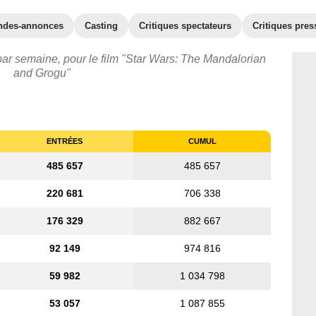
ndes-annonces
Casting
Critiques spectateurs
Critiques pres
par semaine, pour le film "Star Wars: The Mandalorian
and Grogu"
ENTRÉES
CUMUL
485 657
485 657
220 681
706 338
176 329
882 667
92 149
974 816
59 982
1 034 798
53 057
1 087 855