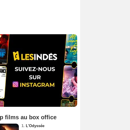
p films au box office
1.
L'Odyssée