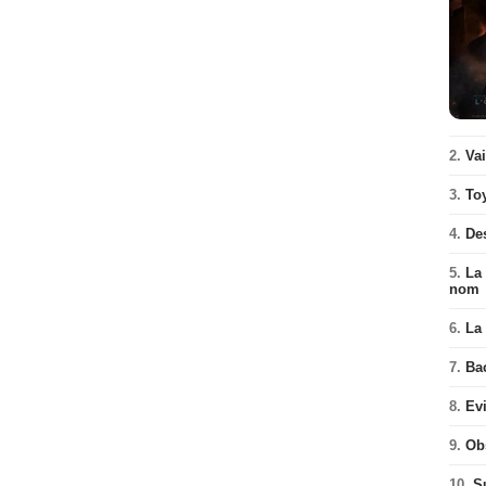
2.
Va
3.
To
4.
De
5.
La 
nom
6.
La 
7.
Ba
8.
Ev
9.
Ob
10.
S