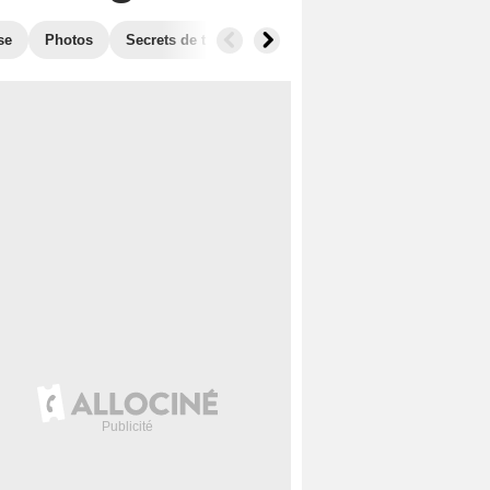
se
Photos
Secrets de tournage
Box Office