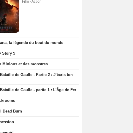
Film - Action
iana, la légende du bout du monde
y Story 5
s Minions et des monstres
Bataille de Gaulle - Partie 2 : J’écris ton
Bataille de Gaulle - partie 1 : L'Âge de Fer
ckrooms
il Dead Burn
session
upergirl