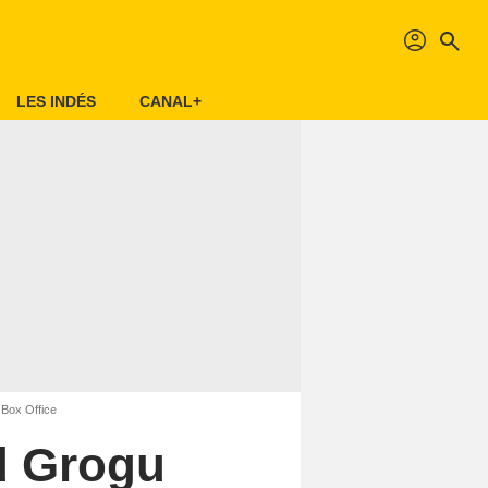
profil
search
LES INDÉS
CANAL+
 Box Office
d Grogu