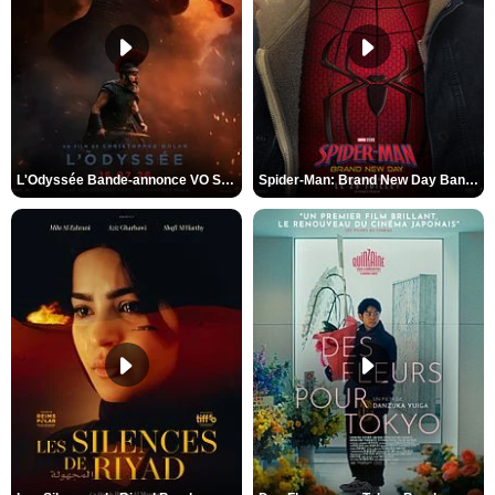
L'Odyssée Bande-annonce VO STFR
Spider-Man: Brand New Day Bande-annonce VO STFR