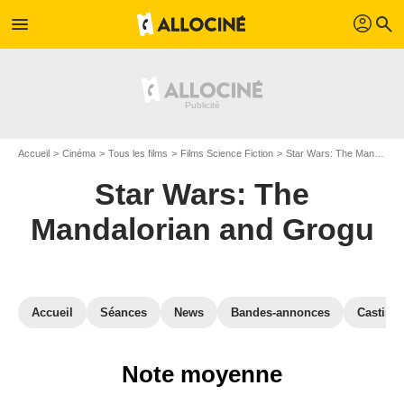
profil
menu
search
Accueil
Cinéma
Tous les films
Films Science Fiction
Star Wars: The Mandalorian and Grogu
Star Wars: The
Mandalorian and Grogu
Accueil
Séances
News
Bandes-annonces
Casting
Note moyenne