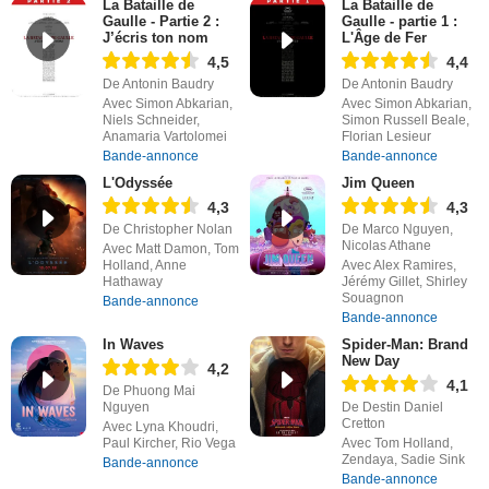
La Bataille de
La Bataille de
Gaulle - Partie 2 :
Gaulle - partie 1 :
J’écris ton nom
L'Âge de Fer
4,5
4,4
De Antonin Baudry
De Antonin Baudry
Avec Simon Abkarian,
Avec Simon Abkarian,
Niels Schneider,
Simon Russell Beale,
Anamaria Vartolomei
Florian Lesieur
Bande-annonce
Bande-annonce
L'Odyssée
Jim Queen
4,3
4,3
De Christopher Nolan
De Marco Nguyen,
Nicolas Athane
Avec Matt Damon, Tom
Holland, Anne
Avec Alex Ramires,
Hathaway
Jérémy Gillet, Shirley
Souagnon
Bande-annonce
Bande-annonce
In Waves
Spider-Man: Brand
New Day
4,2
4,1
De Phuong Mai
Nguyen
De Destin Daniel
Cretton
Avec Lyna Khoudri,
Paul Kircher, Rio Vega
Avec Tom Holland,
Zendaya, Sadie Sink
Bande-annonce
Bande-annonce