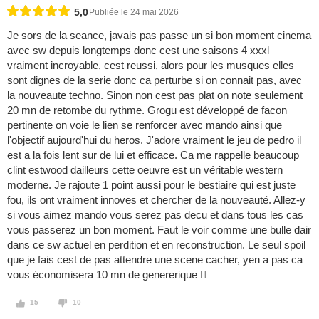
5,0
Publiée le 24 mai 2026
Je sors de la seance, javais pas passe un si bon moment cinema
avec sw depuis longtemps donc cest une saisons 4 xxxl
vraiment incroyable, cest reussi, alors pour les musques elles
sont dignes de la serie donc ca perturbe si on connait pas, avec
la nouveaute techno. Sinon non cest pas plat on note seulement
20 mn de retombe du rythme. Grogu est développé de facon
pertinente on voie le lien se renforcer avec mando ainsi que
l'objectif aujourd'hui du heros. J'adore vraiment le jeu de pedro il
est a la fois lent sur de lui et efficace. Ca me rappelle beaucoup
clint estwood dailleurs cette oeuvre est un véritable western
moderne. Je rajoute 1 point aussi pour le bestiaire qui est juste
fou, ils ont vraiment innoves et chercher de la nouveauté. Allez-y
si vous aimez mando vous serez pas decu et dans tous les cas
vous passerez un bon moment. Faut le voir comme une bulle dair
dans ce sw actuel en perdition et en reconstruction. Le seul spoil
que je fais cest de pas attendre une scene cacher, yen a pas ca
vous économisera 10 mn de genererique 
15
10