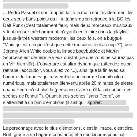
... Pedro Pascal et son muppet fait à la main sont évidemment les
deux seuls bons points du film, tandis qu'on retrouve à la BO les
Daft Punk (c'est totalement faux, mais deux morceaux musicaux
y font penser méchamment, n'ayant rien à faire dans la playlist
jusque-là très western moderne : les deux fois, on a buggué
"Mais qu'est-ce que c'est que cette musique, tout à coup ?"), que
Jeremy Allen White double la limace bodybuildée et Martin
Scorcese est derrière le vieux cuistot (ce que vous ne saurez pas
en VF, bien sûr). L'ouverture est ultra-dynamique (attendez qu'on
rattrape l'accoudoir, vous allez voir...), ainsi que la fin avec sa
bagarre de limaces qui ressemble à un énorme bloubiboulga
numérique, mais totalement bienvenu après 20 minutes de sieste
quand Pedro n'est plus là (personne n'a vu qu'il fallait couper ces
scènes de l'ennui ?). Quant à ces scènes "sans Pedro", on
s'attendait à un brin d'émotions (il sait qu'il
spoiler:
Le personnage avec le plus d'émotions, c'est la limace, c'est dire.
Bref, grâce à sa bagarre constante, et à son binôme principal