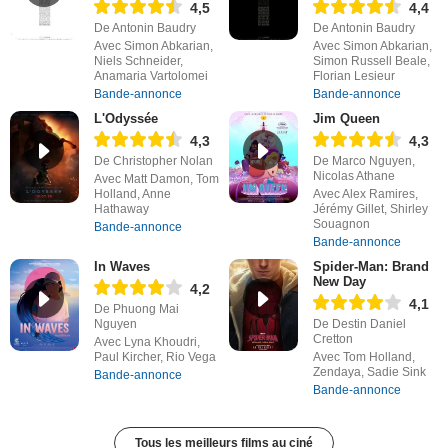
4,5
4,4
De Antonin Baudry
De Antonin Baudry
Avec Simon Abkarian,
Avec Simon Abkarian,
Niels Schneider,
Simon Russell Beale,
Anamaria Vartolomei
Florian Lesieur
Bande-annonce
Bande-annonce
L'Odyssée
Jim Queen
4,3
4,3
De Christopher Nolan
De Marco Nguyen,
Nicolas Athane
Avec Matt Damon, Tom
Holland, Anne
Avec Alex Ramires,
Hathaway
Jérémy Gillet, Shirley
Souagnon
Bande-annonce
Bande-annonce
In Waves
Spider-Man: Brand
New Day
4,2
4,1
De Phuong Mai
Nguyen
De Destin Daniel
Cretton
Avec Lyna Khoudri,
Paul Kircher, Rio Vega
Avec Tom Holland,
Zendaya, Sadie Sink
Bande-annonce
Bande-annonce
Tous les meilleurs films au ciné