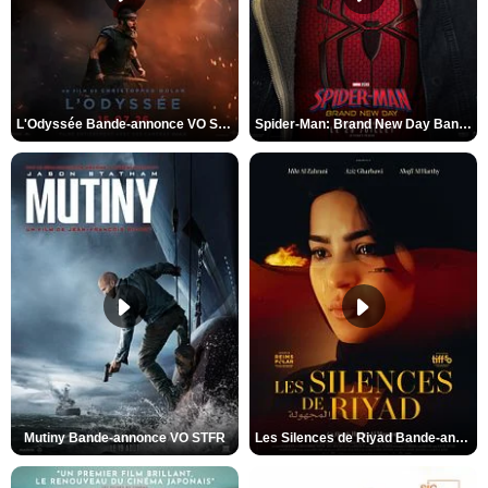
L'Odyssée Bande-annonce VO STFR
Spider-Man: Brand New Day Bande-annonce VO STFR
Mutiny Bande-annonce VO STFR
Les Silences de Riyad Bande-annonce VO STFR