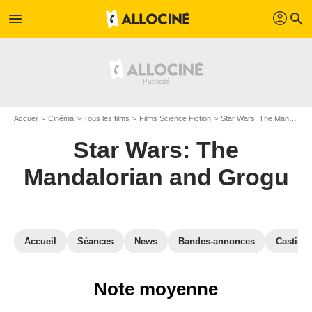
profil
menu
search
Accueil
Cinéma
Tous les films
Films Science Fiction
Star Wars: The Mandalorian and Grogu
Star Wars: The
Mandalorian and Grogu
Accueil
Séances
News
Bandes-annonces
Casting
Note moyenne