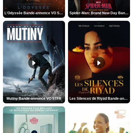
L'Odyssée Bande-annonce VO STFR
Spider-Man: Brand New Day Bande-annonce VO STFR
Mutiny Bande-annonce VO STFR
Les Silences de Riyad Bande-annonce VO STFR