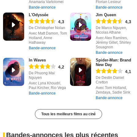
Anamaria Vartolomei
Florian Lesieur
Bande-annonce
Bande-annonce
L'Odyssée
Jim Queen
4,3
4,3
De Christopher Nolan
De Marco Nguyen,
Nicolas Athane
Avec Matt Damon, Tom
Holland, Anne
Avec Alex Ramires,
Hathaway
Jérémy Gillet, Shirley
Souagnon
Bande-annonce
Bande-annonce
In Waves
Spider-Man: Brand
New Day
4,2
4,1
De Phuong Mai
Nguyen
De Destin Daniel
Cretton
Avec Lyna Khoudri,
Paul Kircher, Rio Vega
Avec Tom Holland,
Zendaya, Sadie Sink
Bande-annonce
Bande-annonce
Tous les meilleurs films au ciné
Bandes-annonces les plus récentes