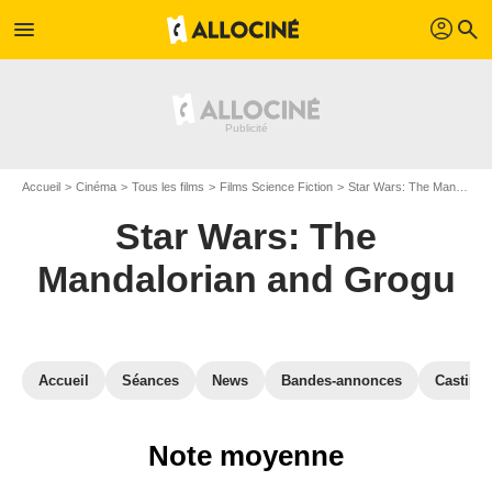
profil
menu
search
Accueil
Cinéma
Tous les films
Films Science Fiction
Star Wars: The Mandalorian and Grogu
Star Wars: The
Mandalorian and Grogu
Accueil
Séances
News
Bandes-annonces
Casting
Note moyenne