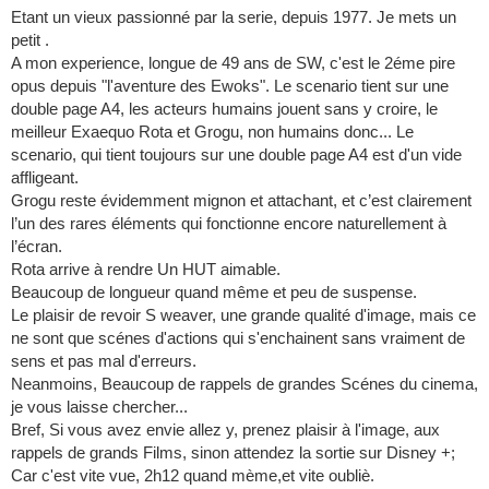
Etant un vieux passionné par la serie, depuis 1977. Je mets un
petit .
A mon experience, longue de 49 ans de SW, c'est le 2éme pire
opus depuis "l'aventure des Ewoks". Le scenario tient sur une
double page A4, les acteurs humains jouent sans y croire, le
meilleur Exaequo Rota et Grogu, non humains donc... Le
scenario, qui tient toujours sur une double page A4 est d'un vide
affligeant.
Grogu reste évidemment mignon et attachant, et c’est clairement
l’un des rares éléments qui fonctionne encore naturellement à
l’écran.
Rota arrive à rendre Un HUT aimable.
Beaucoup de longueur quand même et peu de suspense.
Le plaisir de revoir S weaver, une grande qualité d'image, mais ce
ne sont que scénes d'actions qui s'enchainent sans vraiment de
sens et pas mal d'erreurs.
Neanmoins, Beaucoup de rappels de grandes Scénes du cinema,
je vous laisse chercher...
Bref, Si vous avez envie allez y, prenez plaisir à l'image, aux
rappels de grands Films, sinon attendez la sortie sur Disney +;
Car c'est vite vue, 2h12 quand mème,et vite oubliè.