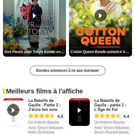
Des Fleurs pour Tokyo Bande-annonce VO STFR
Cotton Queen Bande-annonce VO STFR
Bandes-annonces à ne pas manquer
Meilleurs films à l'affiche
La Bataille de
La Bataille de
Gaulle - Partie 2 :
Gaulle - partie 1 :
J’écris ton nom
L'Âge de Fer
4,5
4,4
De Antonin Baudry
De Antonin Baudry
Avec Simon Abkarian,
Avec Simon Abkarian,
Niels Schneider,
Simon Russell Beale,