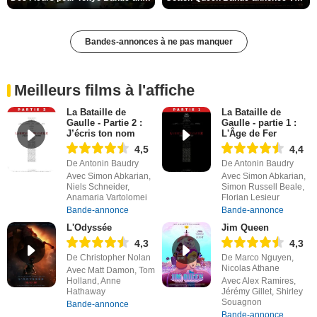
Bandes-annonces à ne pas manquer
Meilleurs films à l'affiche
La Bataille de
La Bataille de
Gaulle - Partie 2 :
Gaulle - partie 1 :
J’écris ton nom
L'Âge de Fer
4,5
4,4
De Antonin Baudry
De Antonin Baudry
Avec Simon Abkarian,
Avec Simon Abkarian,
Niels Schneider,
Simon Russell Beale,
Anamaria Vartolomei
Florian Lesieur
Bande-annonce
Bande-annonce
L'Odyssée
Jim Queen
4,3
4,3
De Christopher Nolan
De Marco Nguyen,
Nicolas Athane
Avec Matt Damon, Tom
Holland, Anne
Avec Alex Ramires,
Hathaway
Jérémy Gillet, Shirley
Souagnon
Bande-annonce
Bande-annonce