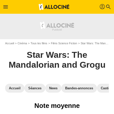
profil
menu
search
Accueil
Cinéma
Tous les films
Films Science Fiction
Star Wars: The Mandalorian and Grogu
Star Wars: The
Mandalorian and Grogu
Accueil
Séances
News
Bandes-annonces
Casting
Note moyenne