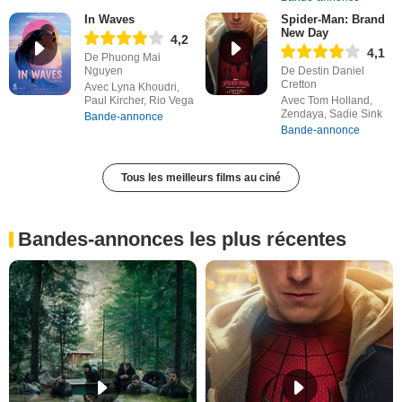
In Waves
Spider-Man: Brand
New Day
4,2
4,1
De Phuong Mai
Nguyen
De Destin Daniel
Cretton
Avec Lyna Khoudri,
Paul Kircher, Rio Vega
Avec Tom Holland,
Zendaya, Sadie Sink
Bande-annonce
Bande-annonce
Tous les meilleurs films au ciné
Bandes-annonces les plus récentes