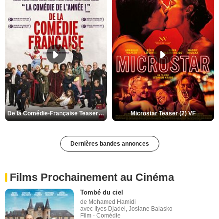
De la Comédie-Française Teaser (3) VF
Microstar Teaser (2) VF
Dernières bandes annonces
Films Prochainement au Cinéma
Tombé du ciel
de Mohamed Hamidi
avec Ilyes Djadel, Josiane Balasko
Film - Comédie