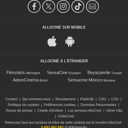
ALLOCINÉ SUR MOBILE
ALLOCINÉ À L'ÉTRANGER
Filmstarts
SensaCine
Beyazperde
Allemagne
Espagne
Turquie
AdoroCinema
Sensacine México
Brésil
Mexique
Contact
|
Qui sommes-nous
|
Recrutement
|
Publicité
|
CGU
|
CGV
|
Politique de cookies
|
Préférences cookies
|
Données Personnelles
|
Revue de presse
|
Charte d'écriture
|
Les services AlloCiné
|
Gérer Utiq
|
©AlloCiné
Retrouvez tous les horaires et infos de votre cinéma sur le numéro AlloCiné :
0 892 892 892
(0,90€/minute)