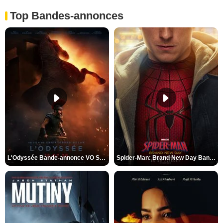
Top Bandes-annonces
L'Odyssée Bande-annonce VO STFR
Spider-Man: Brand New Day Bande-annonce VO STFR