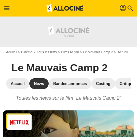
profil
menu
search
Accueil
Cinéma
Tous les films
Films Action
Le Mauvais Camp 2
Actualités Le Mauvais Camp 2
Le Mauvais Camp 2
Accueil
News
Bandes-annonces
Casting
Critiques
Toutes les news sur le film "Le Mauvais Camp 2"