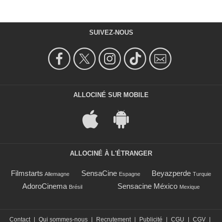
SUIVEZ-NOUS
ALLOCINÉ SUR MOBILE
ALLOCINÉ À L'ÉTRANGER
Filmstarts
SensaCine
Beyazperde
Allemagne
Espagne
Turquie
AdoroCinema
Sensacine México
Brésil
Mexique
Contact
|
Qui sommes-nous
|
Recrutement
|
Publicité
|
CGU
|
CGV
|