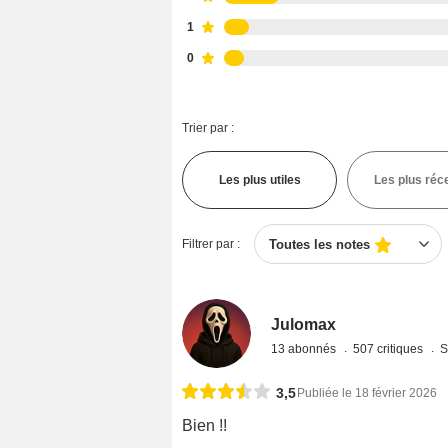
1
0
Trier par :
Les plus utiles
Les plus réc
Filtrer par :
Toutes les notes
Julomax
13 abonnés
507 critiques
S
3,5
Publiée le 18 février 2026
Bien !!