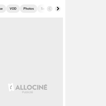
se
VOD
Photos
Secrets de tournage
Box Office