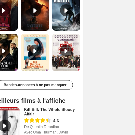
Le Triangle d'or Bande-annonce VF
Les Matins merveilleux Bande-annonce VF
De la Comédie-Française Teaser VF
Bandes-annonces à ne pas manquer
illeurs films à l'affiche
Kill Bill: The Whole Bloody
Affair
4,6
De Quentin Tarantino
Avec Uma Thurman, David