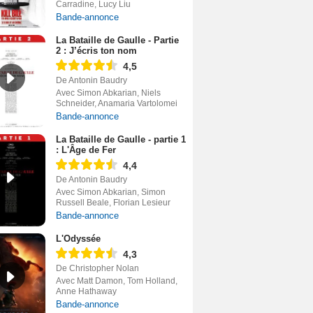
Carradine, Lucy Liu
Bande-annonce
La Bataille de Gaulle - Partie
2 : J’écris ton nom
4,5
De Antonin Baudry
Avec Simon Abkarian, Niels
Schneider, Anamaria Vartolomei
Bande-annonce
La Bataille de Gaulle - partie 1
: L'Âge de Fer
4,4
De Antonin Baudry
Avec Simon Abkarian, Simon
Russell Beale, Florian Lesieur
Bande-annonce
L'Odyssée
4,3
De Christopher Nolan
Avec Matt Damon, Tom Holland,
Anne Hathaway
Bande-annonce