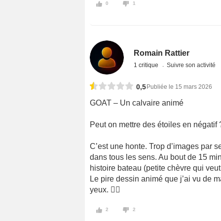
0
1
Romain Rattier
1 critique
Suivre son activité
0,5
Publiée le 15 mars 2026
GOAT – Un calvaire animé
Peut on mettre des étoiles en négatif 
C’est une honte. Trop d’images par sec
dans tous les sens. Au bout de 15 min
histoire bateau (petite chèvre qui veu
Le pire dessin animé que j’ai vu de ma
yeux. ‍
2
2