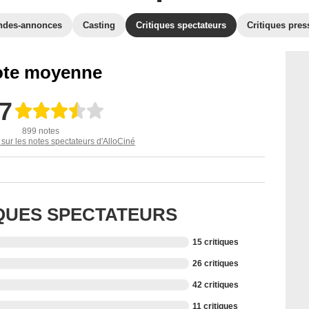
ndes-annonces
Casting
Critiques spectateurs
Critiques pres
te moyenne
,7
899 notes
 sur les notes spectateurs d'AlloCiné
IQUES SPECTATEURS
15 critiques
26 critiques
42 critiques
11 critiques