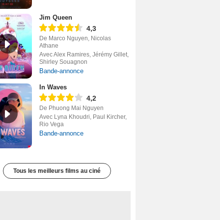
Jim Queen
4,3
De Marco Nguyen, Nicolas
Athane
Avec Alex Ramires, Jérémy Gillet,
Shirley Souagnon
Bande-annonce
In Waves
4,2
De Phuong Mai Nguyen
Avec Lyna Khoudri, Paul Kircher,
Rio Vega
Bande-annonce
Tous les meilleurs films au ciné