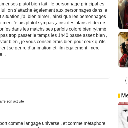
aimer ses plutot bien fait , le personnage principal es
a lui, on s’attache également aux personnages dans le
et situation j’ai bien aimer , ainsi que les personnages
n aimer c’etais plutot sympas ,ainsi des plans et decors
nd on’es dans les matchs ses parfois coloré bien rythmé
s pas trop passer le temps les 1h40 passe assez bien ,
s voir bien , je vous conseillerais bien pour ceux qu'ils
iment se genre d’animation et film également, merci
e !.
Me
ivre son activité
le sport comme langage universel, et comme métaphore