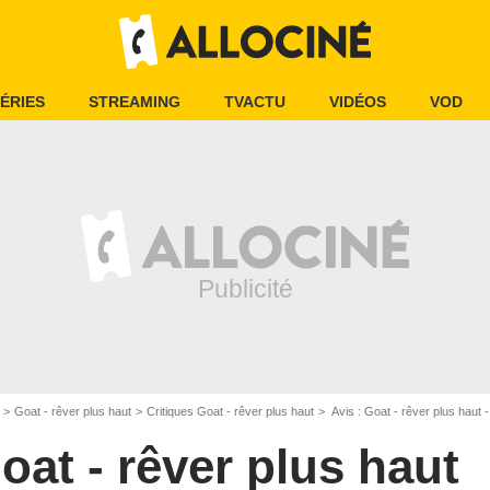
ÉRIES
STREAMING
TVACTU
VIDÉOS
VOD
Goat - rêver plus haut
Critiques Goat - rêver plus haut
Avis : Goat - rêver plus haut 
oat - rêver plus haut