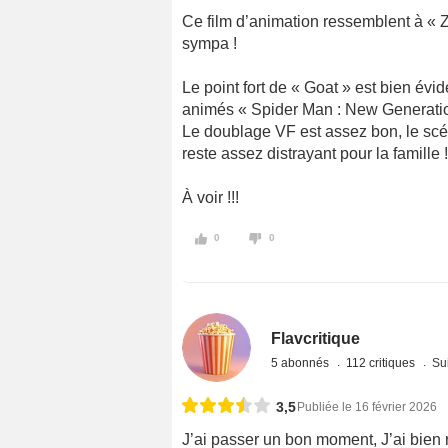
Ce film d’animation ressemblent à « Z
sympa !
Le point fort de « Goat » est bien év
animés « Spider Man : New Generatio
Le doublage VF est assez bon, le scé
reste assez distrayant pour la famille !
À voir !!!
0
0
Flavcritique
5 abonnés
112 critiques
Sui
3,5
Publiée le 16 février 2026
J’ai passer un bon moment, J’ai bien rig