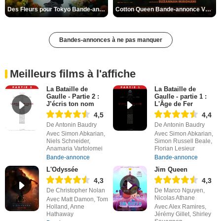
Des Fleurs pour Tokyo Bande-annonce VO STFR
Cotton Queen Bande-annonce VO STFR
Bandes-annonces à ne pas manquer
Meilleurs films à l'affiche
La Bataille de
La Bataille de
Gaulle - Partie 2 :
Gaulle - partie 1 :
J’écris ton nom
L'Âge de Fer
4,5
4,4
De Antonin Baudry
De Antonin Baudry
Avec Simon Abkarian,
Avec Simon Abkarian,
Niels Schneider,
Simon Russell Beale,
Anamaria Vartolomei
Florian Lesieur
Bande-annonce
Bande-annonce
L'Odyssée
Jim Queen
4,3
4,3
De Christopher Nolan
De Marco Nguyen,
Nicolas Athane
Avec Matt Damon, Tom
Holland, Anne
Avec Alex Ramires,
Hathaway
Jérémy Gillet, Shirley