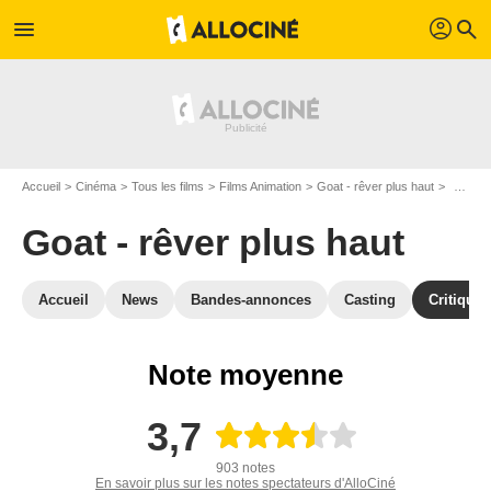
profil
menu
search
Accueil
Cinéma
Tous les films
Films Animation
Goat - rêver plus haut
Critiqu
Goat - rêver plus haut
Accueil
News
Bandes-annonces
Casting
Critiques
Note moyenne
3,7
903 notes
En savoir plus sur les notes spectateurs d'AlloCiné