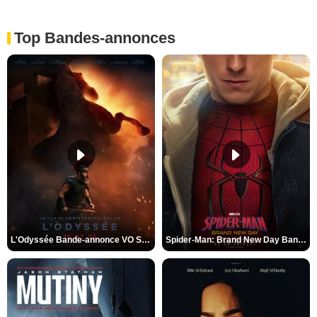
Top Bandes-annonces
L'Odyssée Bande-annonce VO STFR
Spider-Man: Brand New Day Bande-annonce VO STFR