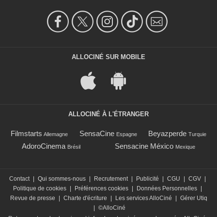
ALLOCINÉ SUR MOBILE
ALLOCINÉ À L'ÉTRANGER
Filmstarts
SensaCine
Beyazperde
Allemagne
Espagne
Turquie
AdoroCinema
Sensacine México
Brésil
Mexique
Contact
|
Qui sommes-nous
|
Recrutement
|
Publicité
|
CGU
|
CGV
|
Politique de cookies
|
Préférences cookies
|
Données Personnelles
|
Revue de presse
|
Charte d'écriture
|
Les services AlloCiné
|
Gérer Utiq
|
©AlloCiné