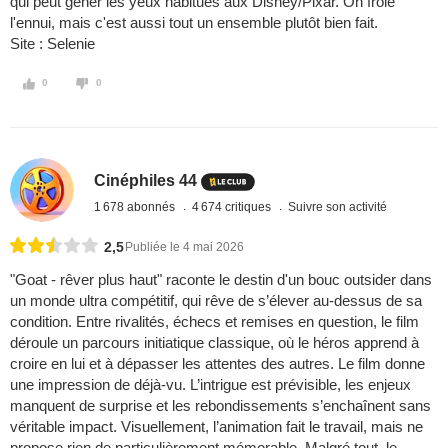
qui peut gêner les yeux habitués aux Disney/Pixar. On frôle
l'ennui, mais c'est aussi tout un ensemble plutôt bien fait.
Site : Selenie
0
0
Cinéphiles 44
1 678 abonnés
4 674 critiques
Suivre son activité
2,5
Publiée le 4 mai 2026
"Goat - rêver plus haut" raconte le destin d'un bouc outsider dans
un monde ultra compétitif, qui rêve de s’élever au-dessus de sa
condition. Entre rivalités, échecs et remises en question, le film
déroule un parcours initiatique classique, où le héros apprend à
croire en lui et à dépasser les attentes des autres. Le film donne
une impression de déjà-vu. L’intrigue est prévisible, les enjeux
manquent de surprise et les rebondissements s’enchaînent sans
véritable impact. Visuellement, l’animation fait le travail, mais ne
propose rien de particulièrement mémorable. Malgré tout, le