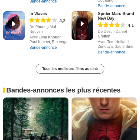
Souagnon
Bande-annonce
Bande-annonce
In Waves
Spider-Man: Brand
New Day
4,2
4,1
De Phuong Mai
Nguyen
De Destin Daniel
Cretton
Avec Lyna Khoudri,
Paul Kircher, Rio Vega
Avec Tom Holland,
Zendaya, Sadie Sink
Bande-annonce
Bande-annonce
Tous les meilleurs films au ciné
Bandes-annonces les plus récentes