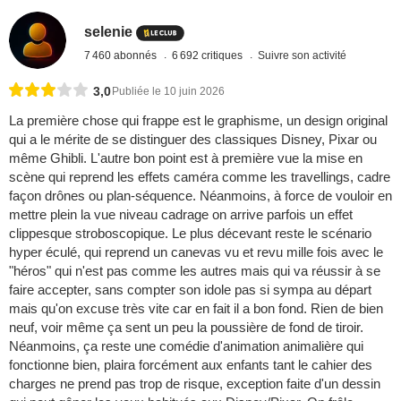
selenie
7 460 abonnés
6 692 critiques
Suivre son activité
3,0
Publiée le 10 juin 2026
La première chose qui frappe est le graphisme, un design original
qui a le mérite de se distinguer des classiques Disney, Pixar ou
même Ghibli. L'autre bon point est à première vue la mise en
scène qui reprend les effets caméra comme les travellings, cadre
façon drônes ou plan-séquence. Néanmoins, à force de vouloir en
mettre plein la vue niveau cadrage on arrive parfois un effet
clippesque stroboscopique. Le plus décevant reste le scénario
hyper éculé, qui reprend un canevas vu et revu mille fois avec le
"héros" qui n'est pas comme les autres mais qui va réussir à se
faire accepter, sans compter son idole pas si sympa au départ
mais qu'on excuse très vite car en fait il a bon fond. Rien de bien
neuf, voir même ça sent un peu la poussière de fond de tiroir.
Néanmoins, ça reste une comédie d'animation animalière qui
fonctionne bien, plaira forcément aux enfants tant le cahier des
charges ne prend pas trop de risque, exception faite d'un dessin