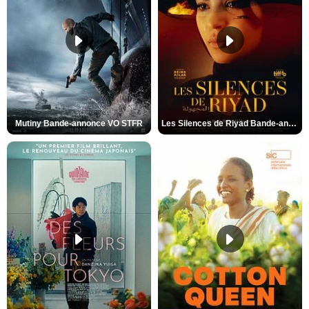
Mutiny Bande-annonce VO STFR
Les Silences de Riyad Bande-annonce VO STFR