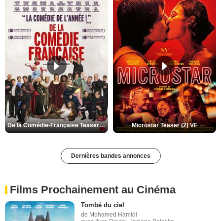
De la Comédie-Française Teaser (3) VF
Microstar Teaser (2) VF
Dernières bandes annonces
Films Prochainement au Cinéma
Tombé du ciel
de Mohamed Hamidi