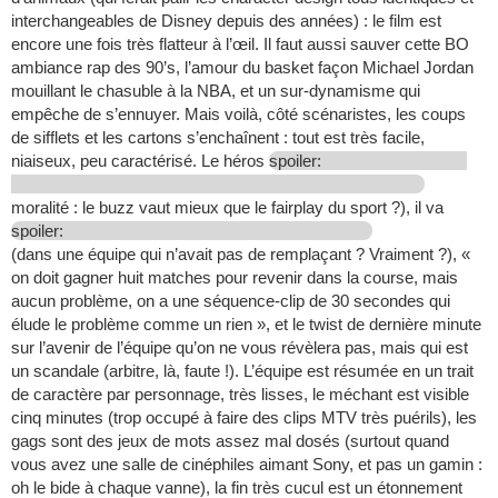
interchangeables de Disney depuis des années) : le film est
encore une fois très flatteur à l’œil. Il faut aussi sauver cette BO
ambiance rap des 90’s, l’amour du basket façon Michael Jordan
mouillant le chasuble à la NBA, et un sur-dynamisme qui
empêche de s’ennuyer. Mais voilà, côté scénaristes, les coups
de sifflets et les cartons s’enchaînent : tout est très facile,
niaiseux, peu caractérisé. Le héros
spoiler:
moralité : le buzz vaut mieux que le fairplay du sport ?), il va
spoiler:
(dans une équipe qui n’avait pas de remplaçant ? Vraiment ?), «
on doit gagner huit matches pour revenir dans la course, mais
aucun problème, on a une séquence-clip de 30 secondes qui
élude le problème comme un rien », et le twist de dernière minute
sur l’avenir de l’équipe qu’on ne vous révèlera pas, mais qui est
un scandale (arbitre, là, faute !). L’équipe est résumée en un trait
de caractère par personnage, très lisses, le méchant est visible
cinq minutes (trop occupé à faire des clips MTV très puérils), les
gags sont des jeux de mots assez mal dosés (surtout quand
vous avez une salle de cinéphiles aimant Sony, et pas un gamin :
oh le bide à chaque vanne), la fin très cucul est un étonnement