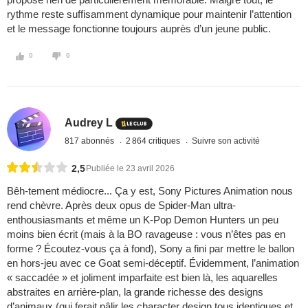
rythme reste suffisamment dynamique pour maintenir l’attention
et le message fonctionne toujours auprès d’un jeune public.
0
0
Audrey L
817 abonnés
2 864 critiques
Suivre son activité
2,5
Publiée le 23 avril 2026
Bêh-tement médiocre... Ça y est, Sony Pictures Animation nous
rend chèvre. Après deux opus de Spider-Man ultra-
enthousiasmants et même un K-Pop Demon Hunters un peu
moins bien écrit (mais à la BO ravageuse : vous n’êtes pas en
forme ? Écoutez-vous ça à fond), Sony a fini par mettre le ballon
en hors-jeu avec ce Goat semi-déceptif. Évidemment, l’animation
« saccadée » et joliment imparfaite est bien là, les aquarelles
abstraites en arrière-plan, la grande richesse des designs
d’animaux (qui ferait pâlir les character design tous identiques et