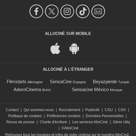
ALLOCINÉ SUR MOBILE
ALLOCINÉ À L'ÉTRANGER
Filmstarts
SensaCine
Beyazperde
Allemagne
Espagne
Turquie
AdoroCinema
Sensacine México
Brésil
Mexique
Contact
|
Qui sommes-nous
|
Recrutement
|
Publicité
|
CGU
|
CGV
|
Politique de cookies
|
Préférences cookies
|
Données Personnelles
|
Revue de presse
|
Charte d'écriture
|
Les services AlloCiné
|
Gérer Utiq
|
©AlloCiné
Retrouvez tous les horaires et infos de votre cinéma sur le numéro AlloCiné :