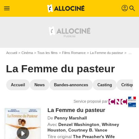
profil
menu
search
Accueil
Cinéma
Tous les films
Films Romance
La Femme du pasteur
VOD La Femme du pasteur
La Femme du pasteur
Accueil
News
Bandes-annonces
Casting
Critiques
Service proposé par
La Femme du pasteur
De
Penny Marshall
Avec
Denzel Washington
,
Whitney
Houston
,
Courtney B. Vance
Titre original
The Preacher's Wife