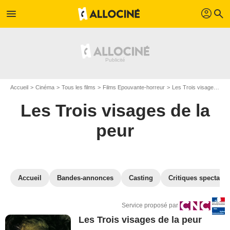
profil
menu
search
Accueil
Cinéma
Tous les films
Films Epouvante-horreur
Les Trois visages de la peur
Les Trois visages de la
peur
Accueil
Bandes-annonces
Casting
Critiques spectateu
Service proposé par
Les Trois visages de la peur