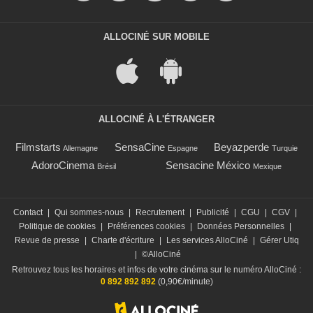
ALLOCINÉ SUR MOBILE
ALLOCINÉ À L'ÉTRANGER
Filmstarts
SensaCine
Beyazperde
Allemagne
Espagne
Turquie
AdoroCinema
Sensacine México
Brésil
Mexique
Contact
|
Qui sommes-nous
|
Recrutement
|
Publicité
|
CGU
|
CGV
|
Politique de cookies
|
Préférences cookies
|
Données Personnelles
|
Revue de presse
|
Charte d'écriture
|
Les services AlloCiné
|
Gérer Utiq
|
©AlloCiné
Retrouvez tous les horaires et infos de votre cinéma sur le numéro AlloCiné :
0 892 892 892
(0,90€/minute)