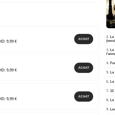
2.
Le 
ACHAT
(vers
HD: 9,99 €
3.
Le
l'ann
4.
Fo
ACHAT
HD: 9,99 €
5.
La 
6.
La 
7.
12
ACHAT
HD: 9,99 €
8.
Le
9.
Le