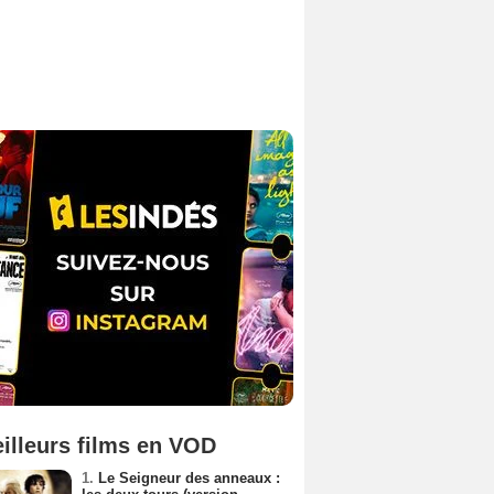
illeurs films en VOD
1.
Le Seigneur des anneaux :