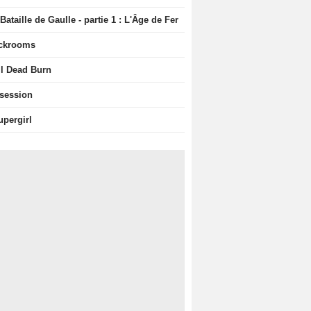
Bataille de Gaulle - partie 1 : L'Âge de Fer
ckrooms
il Dead Burn
session
upergirl