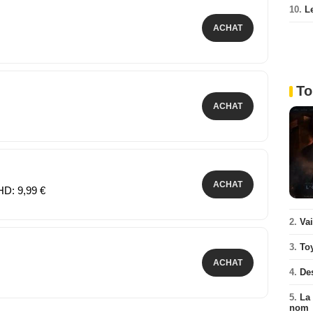
10.
L
ACHAT
To
ACHAT
ACHAT
HD: 9,99 €
2.
Va
3.
To
ACHAT
4.
De
5.
La 
nom