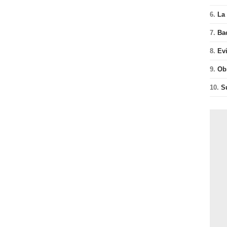
6.
La 
7.
Ba
8.
Ev
9.
Ob
10.
S