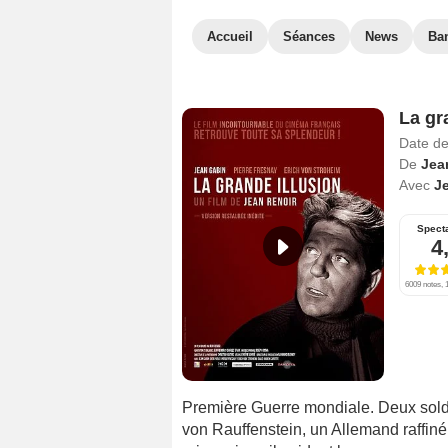
Accueil
Séances
News
Ba
La gr
Date de
De
Jea
Avec
J
Spect
4
6009 notes, 1
Première Guerre mondiale. Deux solda
von Rauffenstein, un Allemand raffin