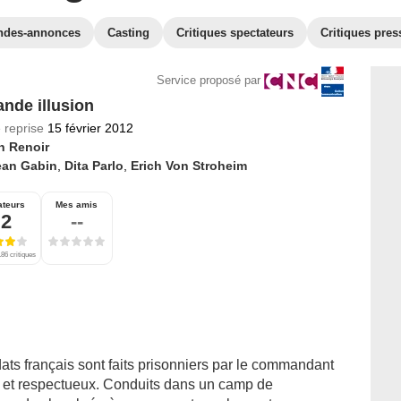
ndes-annonces
Casting
Critiques spectateurs
Critiques pres
Service proposé par
ande illusion
 reprise
15 février 2012
n Renoir
ean Gabin
,
Dita Parlo
,
Erich Von Stroheim
ateurs
Mes amis
,2
--
86 critiques
ts français sont faits prisonniers par le commandant
é et respectueux. Conduits dans un camp de