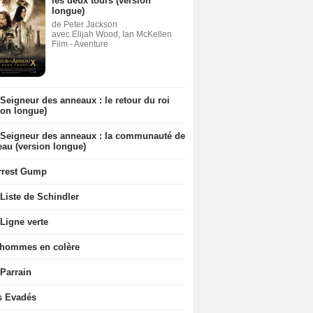
les deux tours (version
longue)
de Peter Jackson
avec Elijah Wood, Ian McKellen
Film - Aventure
Seigneur des anneaux : le retour du roi
ion longue)
 Seigneur des anneaux : la communauté de
eau (version longue)
rrest Gump
Liste de Schindler
Ligne verte
 hommes en colère
 Parrain
s Evadés