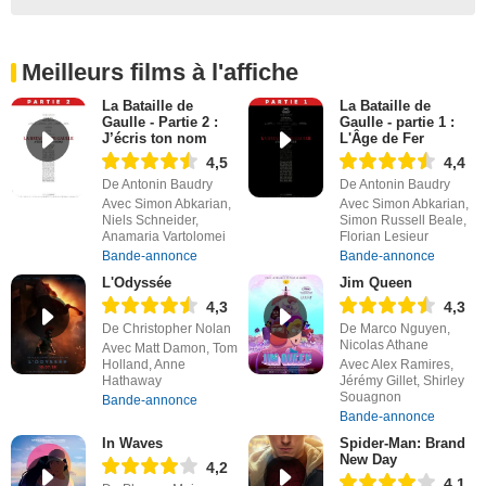
Meilleurs films à l'affiche
La Bataille de
La Bataille de
Gaulle - Partie 2 :
Gaulle - partie 1 :
J’écris ton nom
L'Âge de Fer
4,5
4,4
De Antonin Baudry
De Antonin Baudry
Avec Simon Abkarian,
Avec Simon Abkarian,
Niels Schneider,
Simon Russell Beale,
Anamaria Vartolomei
Florian Lesieur
Bande-annonce
Bande-annonce
L'Odyssée
Jim Queen
4,3
4,3
De Christopher Nolan
De Marco Nguyen,
Nicolas Athane
Avec Matt Damon, Tom
Holland, Anne
Avec Alex Ramires,
Hathaway
Jérémy Gillet, Shirley
Souagnon
Bande-annonce
Bande-annonce
In Waves
Spider-Man: Brand
New Day
4,2
4,1