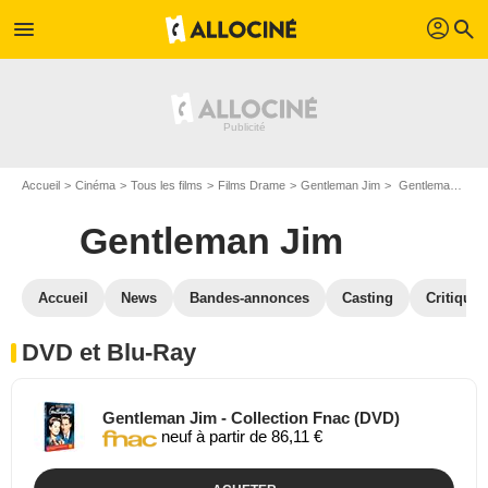
profil
menu
search
Accueil
Cinéma
Tous les films
Films Drame
Gentleman Jim
Gentleman Jim en DVD Blu Ray
Gentleman Jim
Accueil
News
Bandes-annonces
Casting
Critiques
DVD et Blu-Ray
Gentleman Jim - Collection Fnac (DVD)
neuf à partir de 86,11 €